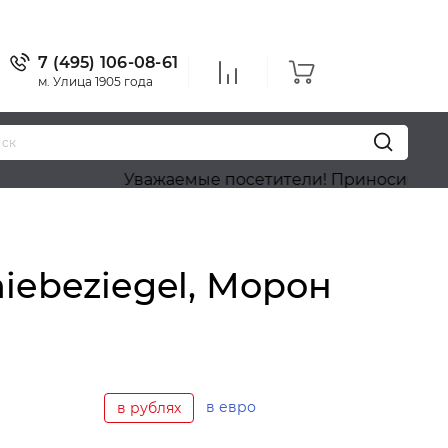
7 (495) 106-08-61
м. Улица 1905 года
Уважаемые посетители! Приносим наши извинени
iebeziegel, Морон
в евро
в рублях