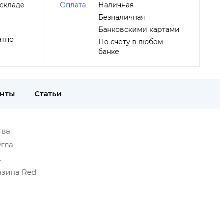
складе
Оплата
Наличная
Безналичная
Банковскими картами
атно
По счету в любом
банке
енты
Статьи
тва
угла
.
азина Red