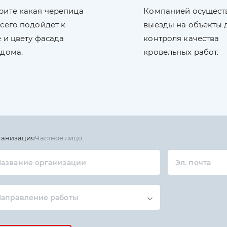
рите какая черепица
Компанией осущест
сего подойдет к
выезды на объекты 
 и цвету фасада
контроля качества
 дома.
кровельных работ.
ганизация
Частное лицо
азвание организации
Эл. почта
Направление работы