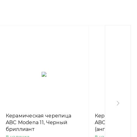
Керамическая черепица
Керамическая 
ABC Modena 11, Черный
ABC Modena 11,
бриллиант
(ангоб)
В наличии
В наличии