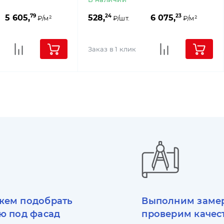
79
24
23
5 605,
528,
6 075,
₽/м²
₽/шт.
₽/м²
Заказ в 1 клик
ем подобрать
Выполним заме
ю под фасад
проверим качес