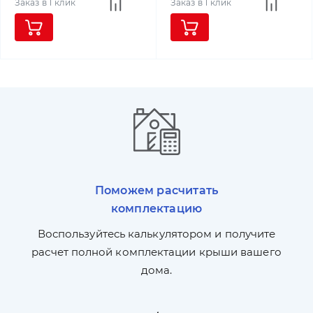
Заказ в 1 клик
Заказ в 1 клик
Поможем расчитать
комплектацию
П
л,
Воспользуйтесь калькулятором и получите
по
ги
расчет полной комплектации крыши вашего
дома.