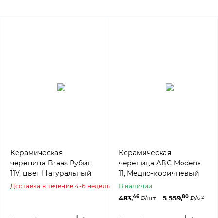
Керамическая
Керамическая
черепица Braas Рубин
черепица ABC Modena
11V, цвет Натуральный
11, Медно-коричневый
красный
Доставка в течение 4-6 недель
В наличии
46
80
483,
₽/шт.
5 559,
₽/м²