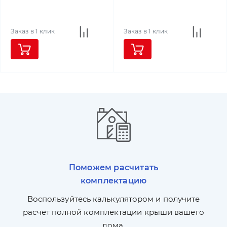
Заказ в 1 клик
Заказ в 1 клик
Поможем расчитать
комплектацию
П
л,
Воспользуйтесь калькулятором и получите
по
ги
расчет полной комплектации крыши вашего
дома.