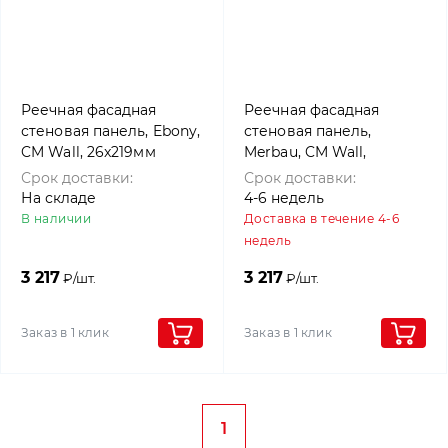
Реечная фасадная
Реечная фасадная
стеновая панель, Ebony,
стеновая панель,
CM Wall, 26x219мм
Merbau, CM Wall,
26x219мм
Срок доставки:
Срок доставки:
На складе
4-6 недель
В наличии
Доставка в течение 4-6
недель
3 217
3 217
₽/шт.
₽/шт.
Заказ в 1 клик
Заказ в 1 клик
1