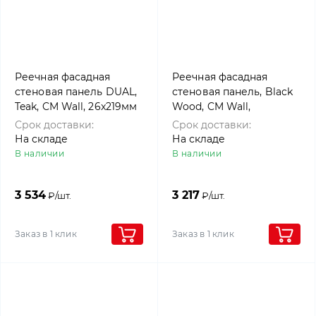
Реечная фасадная
Реечная фасадная
стеновая панель DUAL,
стеновая панель, Black
Teak, CM Wall, 26x219мм
Wood, CM Wall,
26x219мм
Срок доставки:
Срок доставки:
На складе
На складе
В наличии
В наличии
3 534
3 217
₽/шт.
₽/шт.
Заказ в 1 клик
Заказ в 1 клик