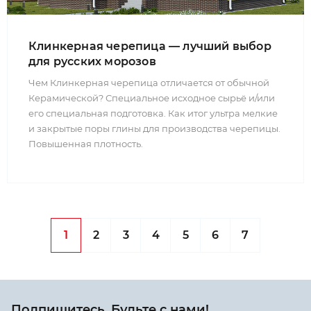
Клинкерная черепица — лучший выбор
для русских морозов
Чем Клинкерная черепица отличается от обычной
Керамической? Специальное исходное сырьё и/или
его специальная подготовка. Как итог ультра мелкие
и закрытые поры глины для производства черепицы.
Повышенная плотность.
1
2
3
4
5
6
7
Подпишитесь. Будьте с нами!