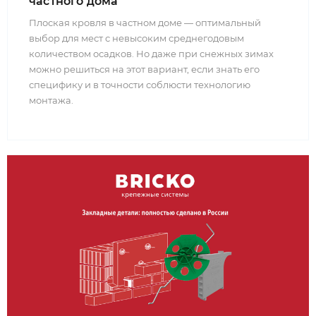
частного дома
Плоская кровля в частном доме — оптимальный
выбор для мест с невысоким среднегодовым
количеством осадков. Но даже при снежных зимах
можно решиться на этот вариант, если знать его
специфику и в точности соблюсти технологию
монтажа.