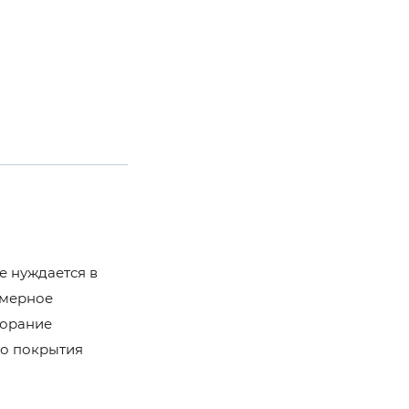
е нуждается в
змерное
горание
го покрытия