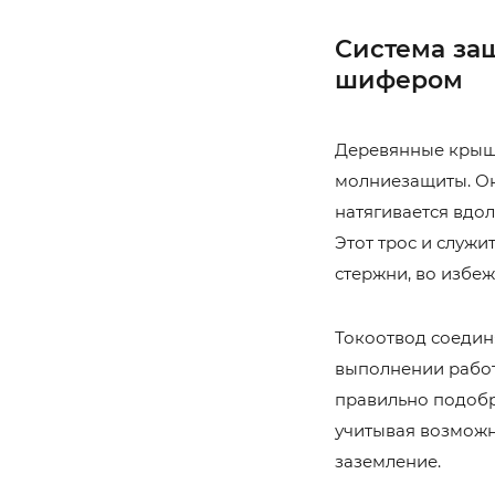
Система за
шифером
Деревянные крыши
молниезащиты. Он
натягивается вдол
Этот трос и служ
стержни, во избе
Токоотвод соедин
выполнении работ
правильно подобр
учитывая возможн
заземление.