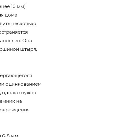
нее 10 мм)
ля дома
вить несколько
остраняется
тановлен. Она
вершиной штыря,
двергающегося
зии оцинкованием
, однако нужно
иемник на
 повреждения
 6-8 мм,