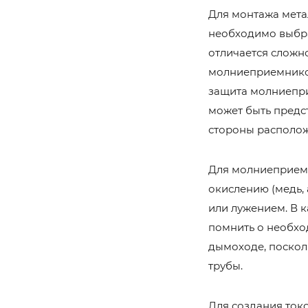
Для монтажа метал
необходимо выбра
отличается сложн
молниеприемников
защита молниепри
может быть предс
стороны располож
Для молниеприемн
окислению (медь,
или лужением. В 
помнить о необхо
дымоходе, поскол
трубы.
Для создания ток