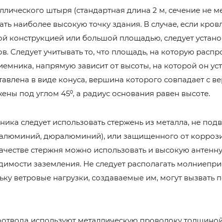
лического штыря (стандартная длина 2 м, сечение не ме
ть наиболее высокую точку здания. В случае, если кров
ой конструкцией или большой площадью, следует устано
. Следует учитывать то, что площадь, на которую распр
емника, напрямую зависит от высоты, на которой он ус
тавлена в виде конуса, вершина которого совпадает с 
ены под углом 45⁰, а радиус основания равен высоте.
ика следует использовать стержень из металла, не по
 алюминий, дюралюминий), или защищенного от корро
качестве стержня можно использовать и высокую антенну
димости заземления. Не следует располагать молниепр
ьку ветровые нагрузки, создаваемые им, могут вызвать
оотвода используют металлическую проволоку толщиной