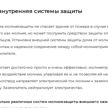
внутренняя системы защиты
ма молниезащиты не спасает здание от пожара в случае
ого как молния, но может послужить средством защиты э
ьцов. Установка внешней системы защиты дома от мол
онтаж и надежное соединение между собой молниеприе
емлителя.
ботает достаточно просто и очень эффективно: молниеп
 воздействие молнии, улавливая ее и, не позволяя ей н
окоотвод направляет электрический ток молнии к заземл
. Заземлитель нейтрализует электричество.
олько различных систем молниезащиты внешнего наз