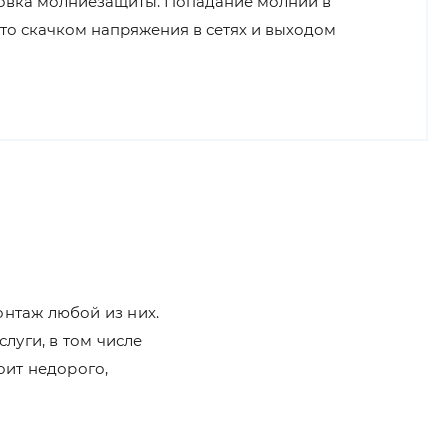
овка молниезащиты. Попадание молнии в
то скачком напряжения в сетях и выходом
нтаж любой из них.
луги, в том числе
оит недорого,