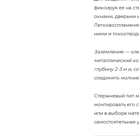
фиксируя ее на ст
окнами, дверьми 
Легковоспламеняю
ними и токоотводо
Заземление — клю
металлический кон
глубину 2-3 м и,
соединять молние
Стержневый тип мо
монтировать его с
или в выборе мат
самостоятельная 