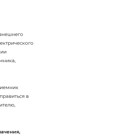
 внешнего
лектрического
нии
мника,
риемник
аправиться в
ителю,
начения,