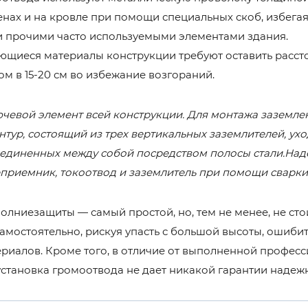
енах и на кровле при помощи специальных скоб, избега
и прочими часто используемыми элементами здания.
щиеся материалы конструкции требуют оставить расст
м в 15-20 см во избежание возгораний.
чевой элемент всей конструкции. Для монтажа заземл
тур, состоящий из трех вертикальных заземлителей, ухо
 соединенных между собой посредством полосы стали.Над
приемник, токоотвод и заземлитель при помощи сварки
лниезащиты — самый простой, но, тем не менее, не сто
амостоятельно, рискуя упасть с большой высоты, ошибит
ериалов. Кроме того, в отличие от выполненной професс
установка громоотвода не дает никакой гарантии надеж