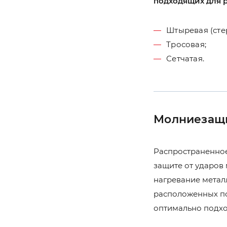
подходящих для р
Штыревая (сте
Тросовая;
Сетчатая.
Молниезащи
Распространенное
защите от ударов
нагревание метал
расположенных по
оптимально подхо