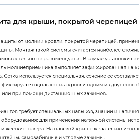
та для крыши, покрытой черепицей
 защиты от молнии кровли, покрытой черепицей, примен
щиты. Монтаж такой системы считается наиболее сложны
амостоятельно не рекомендуется. В случае установки се
оль молниеприемника выполняет зафиксированная на к
. Сетка используется специальная, сечение ее составляет
а фиксируется вдоль конька кровли одним из двух спосо
ы или при помощи дистанционных зажимов.
риантов требует специальных навыков, знаний и наличи
 оборудования: для применения натяжной системы исп
и жесткие анкера. На плоской крыше желательно испол
штейны, самозабивные и угловые зажимы.