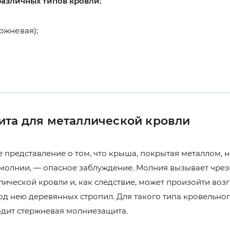
азличных типов кровли:
ржневая);
та для металлической кровли
 представление о том, что крыша, покрытая металлом, н
 молнии, — опасное заблуждение. Молния вызывает чре
лической кровли и, как следствие, может произойти воз
д нею деревянных стропил. Для такого типа кровельно
дит стержневая молниезащита.