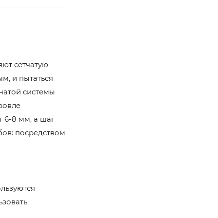
яют сетчатую
м, и пытаться
тчатой системы
ровле
 6-8 мм, а шаг
бов: посредством
я
ользуются
ьзовать