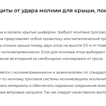
щиты от удара молнии для крыши, по
 и кровли, крытые шифером, требуют монтажа тросово
а представляет собой проволоку или металлический тр
ь конька крыши между двух опор на высоте 0,5 м от пов
ит молниеприемником. Если для монтажа опор выбирают
жание возгораний их необходимо изолировать от троса.
яется с молниеприемником и заземлителем по стандарт
 по монтажу тросовой системы молниезащиты исключи
ать материалы и обеспечить надежное соединение всех
ые ветровые нагрузки. Так же следует качественно вып