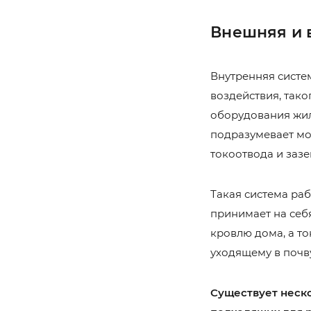
Внешняя и 
Внутренняя систе
воздействия, так
оборудования жил
подразумевает м
токоотвода и заз
Такая система ра
принимает на себя
кровлю дома, а т
уходящему в почву
Существует неск