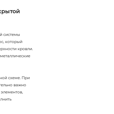
крытой
й системы
ос, который
ерхности кровли.
 металлические
ной схеме. При
тельно важно
 элементов,
олнить