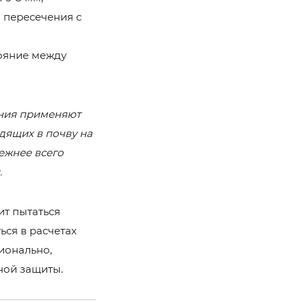
я пересечения с
ояние между
ения применяют
дящих в почву на
ежнее всего
.
ит пытаться
ься в расчетах
ионально,
ной защиты.