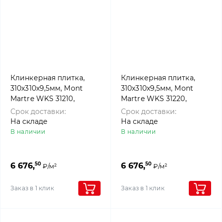
Клинкерная плитка,
Клинкерная плитка,
310x310x9,5мм, Mont
310x310x9,5мм, Mont
Martre WKS 31210,
Martre WKS 31220,
Westerwalder klinker
Westerwalder klinker
Срок доставки:
Срок доставки:
На складе
На складе
В наличии
В наличии
50
50
6 676,
6 676,
₽/м²
₽/м²
Заказ в 1 клик
Заказ в 1 клик