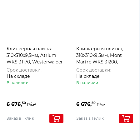
Клинкерная плитка,
Клинкерная плитка,
310x310x9,5мм, Atrium
310x310x9,5мм, Mont
WKS 31170, Westerwalder
Martre WKS 31200,
klinker
Westerwalder klinker
Срок доставки:
Срок доставки:
На складе
На складе
В наличии
В наличии
50
50
6 676,
6 676,
₽/м²
₽/м²
Заказ в 1 клик
Заказ в 1 клик