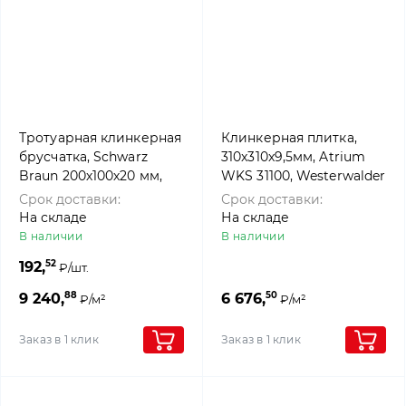
Тротуарная клинкерная
Клинкерная плитка,
брусчатка, Schwarz
310x310x9,5мм, Atrium
Braun 200х100х20 мм,
WKS 31100, Westerwalder
ABC Klinkergruppe Brick
klinker
Срок доставки:
Срок доставки:
На складе
На складе
В наличии
В наличии
52
192,
₽/шт.
88
50
9 240,
6 676,
₽/м²
₽/м²
Заказ в 1 клик
Заказ в 1 клик