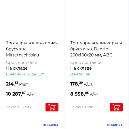
Тротуарная клинкерная
Тротуарная клинкерная
брусчатка,
брусчатка, Danzig
Mitternachtblau
200x100x20 мм, ABC
200x100x52 мм, ABC
Klinkergruppe Brick
Срок доставки:
Срок доставки:
Klinkergruppe Brick
На складе
На складе
В наличии 28541 шт.
В наличии
33
29
214,
178,
₽/шт.
₽/шт.
87
05
10 287,
8 558,
₽/м²
₽/м²
Заказ в 1 клик
Заказ в 1 клик
НОВИНКА
НОВИНКА