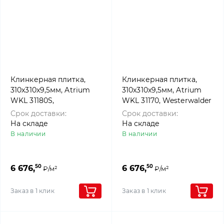
Клинкерная плитка,
Клинкерная плитка,
310x310x9,5мм, Atrium
310x310x9,5мм, Atrium
WKL 31180S,
WKL 31170, Westerwalder
Westerwalder klinker
klinker
Срок доставки:
Срок доставки:
На складе
На складе
В наличии
В наличии
50
50
6 676,
6 676,
₽/м²
₽/м²
Заказ в 1 клик
Заказ в 1 клик