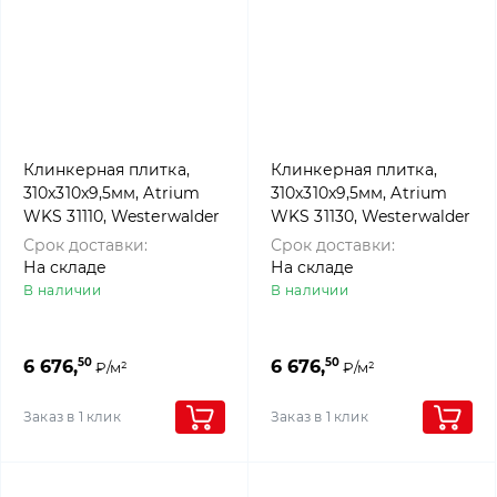
Клинкерная плитка,
Клинкерная плитка,
310x310x9,5мм, Atrium
310x310x9,5мм, Atrium
WKS 31110, Westerwalder
WKS 31130, Westerwalder
klinker
klinker
Срок доставки:
Срок доставки:
На складе
На складе
В наличии
В наличии
50
50
6 676,
6 676,
₽/м²
₽/м²
Заказ в 1 клик
Заказ в 1 клик