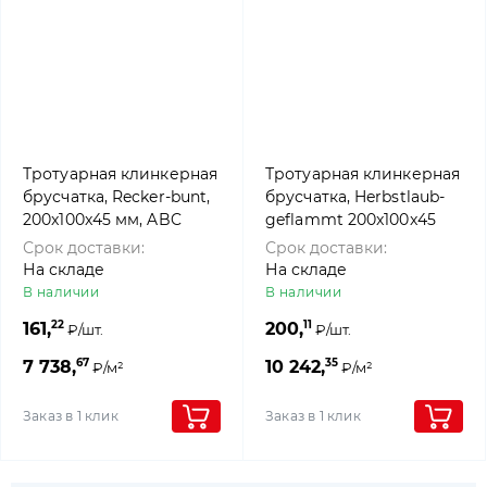
Тротуарная клинкерная
Тротуарная клинкерная
брусчатка, Recker-bunt,
брусчатка, Herbstlaub-
200x100x45 мм, ABC
geflammt 200x100x45
Klinkergruppe Brick
мм, ABC Klinkergruppe
Срок доставки:
Срок доставки:
На складе
На складе
В наличии
В наличии
22
11
161,
200,
₽/шт.
₽/шт.
67
35
7 738,
10 242,
₽/м²
₽/м²
Заказ в 1 клик
Заказ в 1 клик