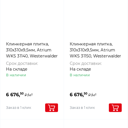
Клинкерная плитка,
Клинкерная плитка,
310x310x9,5мм, Atrium
310x310x9,5мм, Atrium
WKS 31140, Westerwalder
WKS 31150, Westerwalder
klinker
klinker
Срок доставки:
Срок доставки:
На складе
На складе
В наличии
В наличии
50
50
6 676,
6 676,
₽/м²
₽/м²
Заказ в 1 клик
Заказ в 1 клик