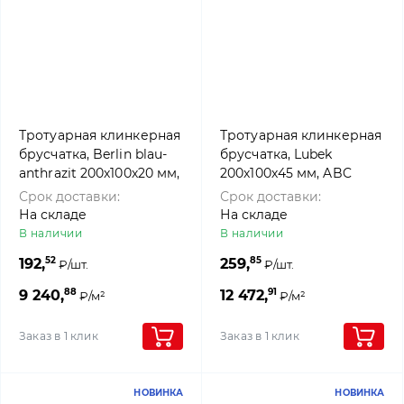
Тротуарная клинкерная
Тротуарная клинкерная
брусчатка, Berlin blau-
брусчатка, Lubek
anthrazit 200х100х20 мм,
200х100х45 мм, ABC
ABC Klinkergruppe Brick
Klinkergruppe Brick
Срок доставки:
Срок доставки:
На складе
На складе
В наличии
В наличии
52
85
192,
259,
₽/шт.
₽/шт.
88
91
9 240,
12 472,
₽/м²
₽/м²
Заказ в 1 клик
Заказ в 1 клик
НОВИНКА
НОВИНКА