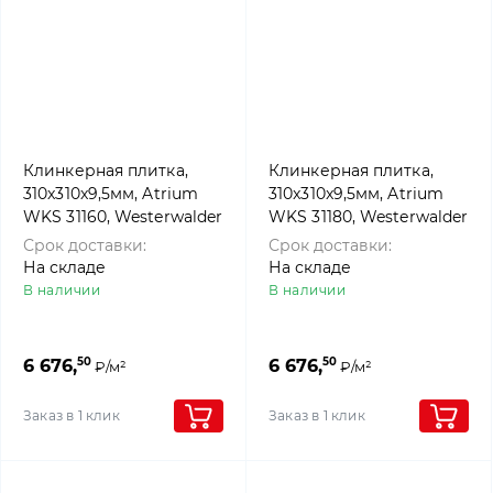
Клинкерная плитка,
Клинкерная плитка,
310x310x9,5мм, Atrium
310x310x9,5мм, Atrium
WKS 31160, Westerwalder
WKS 31180, Westerwalder
klinker
klinker
Срок доставки:
Срок доставки:
На складе
На складе
В наличии
В наличии
50
50
6 676,
6 676,
₽/м²
₽/м²
Заказ в 1 клик
Заказ в 1 клик