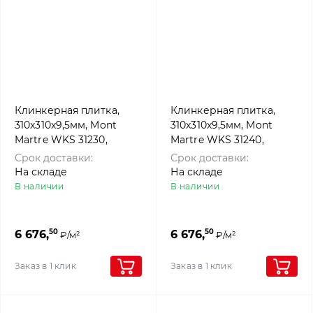
Клинкерная плитка,
Клинкерная плитка,
310x310x9,5мм, Mont
310x310x9,5мм, Mont
Martre WKS 31230,
Martre WKS 31240,
Westerwalder klinker
Westerwalder klinker
Срок доставки:
Срок доставки:
На складе
На складе
В наличии
В наличии
50
50
6 676,
6 676,
₽/м²
₽/м²
Заказ в 1 клик
Заказ в 1 клик