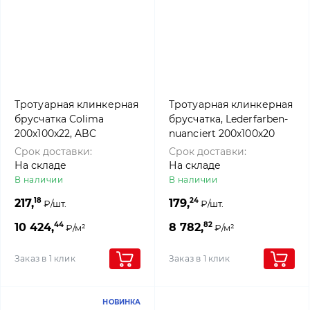
Тротуарная клинкерная
Тротуарная клинкерная
брусчатка Colima
брусчатка, Lederfarben-
200x100x22, ABC
nuanciert 200х100х20
Klinkergruppe Brick
мм, ABC Klinkergruppe
Срок доставки:
Срок доставки:
Brick
На складе
На складе
В наличии
В наличии
18
24
217,
179,
₽/шт.
₽/шт.
44
82
10 424,
8 782,
₽/м²
₽/м²
Заказ в 1 клик
Заказ в 1 клик
НОВИНКА