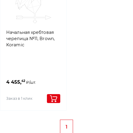
Начальная хребтовая
черепица №11, Brown,
Koramic
42
4 455,
₽/шт.
Заказ в 1 клик
1