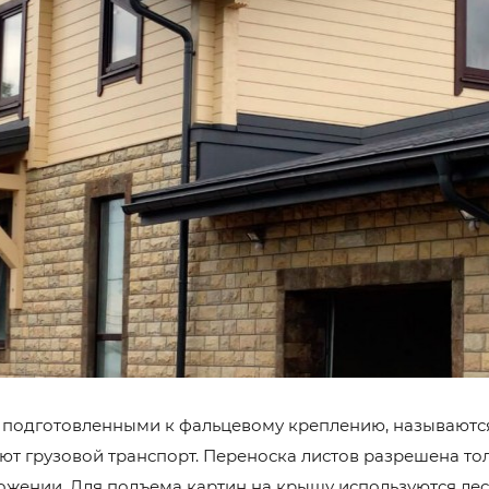
, подготовленными к фальцевому креплению, называютс
ют грузовой транспорт. Переноска листов разрешена то
ожении. Для подъема картин на крышу используются лест