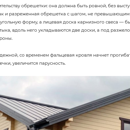
ительству обрешетки: она должна быть ровной, без выст
так и разреженная обрешетка с шагом, не превышающим
гольную форму, а лицевая доска карнизного свеса — бы
ыка, вдоль него укладываются две доски, а под разже
ороны.
дежной, со временем фальцевая кровля начнет прогибат
ечки, увеличится парусность.