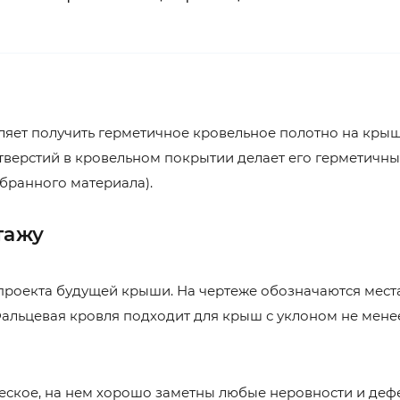
оляет получить герметичное кровельное полотно на кры
тверстий в кровельном покрытии делает его герметичны
выбранного материала).
тажу
проекта будущей крыши. На чертеже обозначаются мест
Фальцевая кровля подходит для крыш с уклоном не мене
еское, на нем хорошо заметны любые неровности и дефе