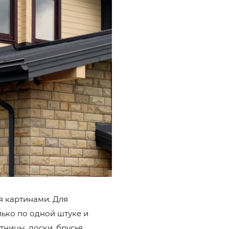
я картинами. Для
лько по одной штуке и
ницы, доски, брусья.