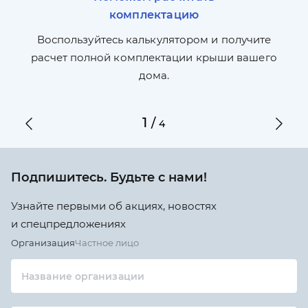
комплектацию
П
л,
Воспользуйтесь калькулятором и получите
по
ги
расчет полной комплектации крыши вашего
дома.
1
/
4
Подпишитесь. Будьте с нами!
Узнайте первыми об акциях, новостях
и спецпредложениях
Организация
Частное лицо
Название организации