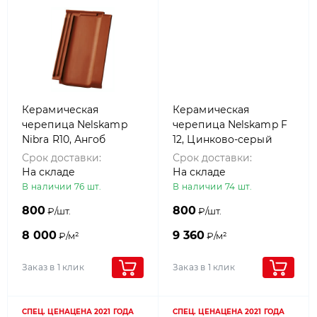
Керамическая
Керамическая
черепица Nelskamp
черепица Nelskamp F
Nibra R10, Ангоб
12, Цинково-серый
Красный
Срок доставки:
Срок доставки:
На складе
На складе
В наличии 76 шт.
В наличии 74 шт.
800
800
₽/шт.
₽/шт.
8 000
9 360
₽/м²
₽/м²
Заказ в 1 клик
Заказ в 1 клик
СПЕЦ. ЦЕНА
ЦЕНА 2021 ГОДА
СПЕЦ. ЦЕНА
ЦЕНА 2021 ГОДА