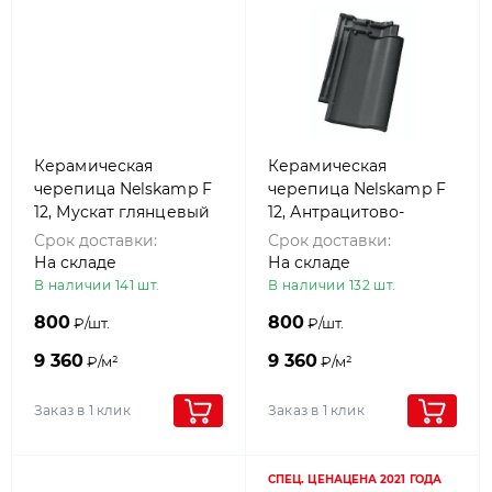
Керамическая
Керамическая
черепица Nelskamp F
черепица Nelskamp F
12, Мускат глянцевый
12, Антрацитово-
серый
Срок доставки:
Срок доставки:
На складе
На складе
В наличии 141 шт.
В наличии 132 шт.
800
800
₽/шт.
₽/шт.
9 360
9 360
₽/м²
₽/м²
Заказ в 1 клик
Заказ в 1 клик
СПЕЦ. ЦЕНА
ЦЕНА 2021 ГОДА