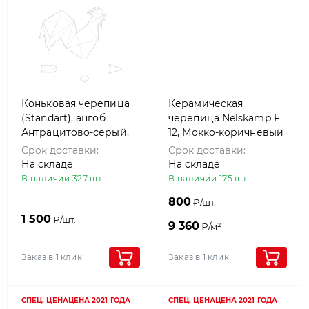
Коньковая черепица
Керамическая
(Standart), ангоб
черепица Nelskamp F
Антрацитово-серый,
12, Мокко-коричневый
Nelskamp
Срок доставки:
Срок доставки:
На складе
На складе
В наличии 327 шт.
В наличии 175 шт.
800
₽/шт.
1 500
₽/шт.
9 360
₽/м²
Заказ в 1 клик
Заказ в 1 клик
СПЕЦ. ЦЕНА
ЦЕНА 2021 ГОДА
СПЕЦ. ЦЕНА
ЦЕНА 2021 ГОДА