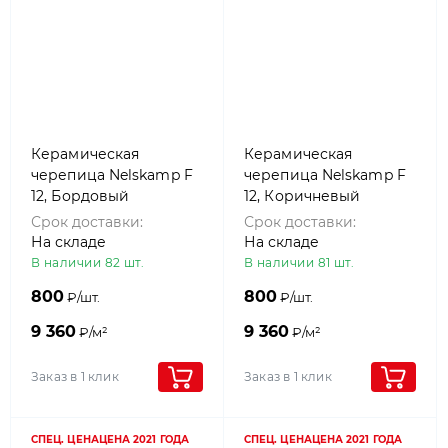
Керамическая
Керамическая
черепица Nelskamp F
черепица Nelskamp F
12, Бордовый
12, Коричневый
глянцевый
Срок доставки:
Срок доставки:
На складе
На складе
В наличии 82 шт.
В наличии 81 шт.
800
800
₽/шт.
₽/шт.
9 360
9 360
₽/м²
₽/м²
Заказ в 1 клик
Заказ в 1 клик
СПЕЦ. ЦЕНА
ЦЕНА 2021 ГОДА
СПЕЦ. ЦЕНА
ЦЕНА 2021 ГОДА