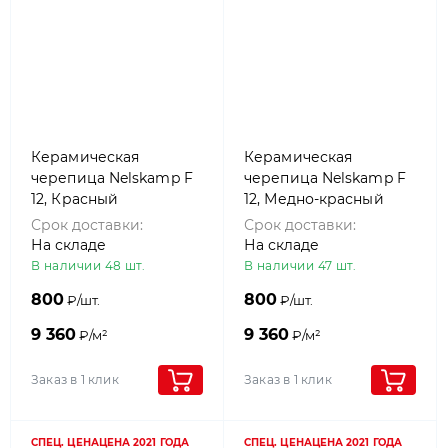
Керамическая
Керамическая
черепица Nelskamp F
черепица Nelskamp F
12, Красный
12, Медно-красный
глянцевый
Срок доставки:
Срок доставки:
На складе
На складе
В наличии 48 шт.
В наличии 47 шт.
800
800
₽/шт.
₽/шт.
9 360
9 360
₽/м²
₽/м²
Заказ в 1 клик
Заказ в 1 клик
СПЕЦ. ЦЕНА
ЦЕНА 2021 ГОДА
СПЕЦ. ЦЕНА
ЦЕНА 2021 ГОДА