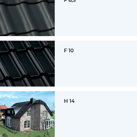
F 8,5
F 10
H 14