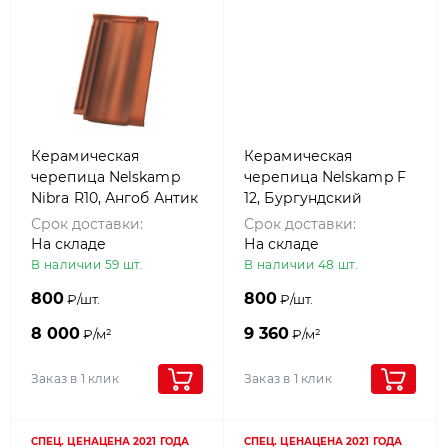
Керамическая
Керамическая
черепица Nelskamp
черепица Nelskamp F
Nibra R10, Ангоб Антик
12, Бургундский
красный
Срок доставки:
Срок доставки:
На складе
На складе
В наличии 59 шт.
В наличии 48 шт.
800
800
₽/шт.
₽/шт.
8 000
9 360
₽/м²
₽/м²
Заказ в 1 клик
Заказ в 1 клик
СПЕЦ. ЦЕНА
ЦЕНА 2021 ГОДА
СПЕЦ. ЦЕНА
ЦЕНА 2021 ГОДА