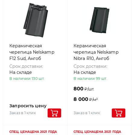
Керамическая
Керамическая
черепица Nelskamp
черепица Nelskamp
F12 Sud, Ангоб
Nibra R10, Ангоб
Антрацитово-Серый
Черный
Срок доставки:
Срок доставки:
На складе
На складе
В наличии 130 шт.
В наличии 99 шт.
800
₽/шт.
8 000
₽/м²
Запросить цену
Заказ в 1 клик
Заказ в 1 клик
СПЕЦ. ЦЕНА
ЦЕНА 2021 ГОДА
СПЕЦ. ЦЕНА
ЦЕНА 2021 ГОДА