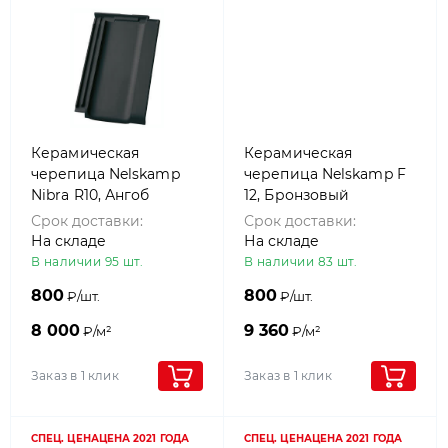
Керамическая
Керамическая
черепица Nelskamp
черепица Nelskamp F
Nibra R10, Ангоб
12, Бронзовый
состаренный Черный
Срок доставки:
Срок доставки:
На складе
На складе
В наличии 95 шт.
В наличии 83 шт.
800
800
₽/шт.
₽/шт.
8 000
9 360
₽/м²
₽/м²
Заказ в 1 клик
Заказ в 1 клик
СПЕЦ. ЦЕНА
ЦЕНА 2021 ГОДА
СПЕЦ. ЦЕНА
ЦЕНА 2021 ГОДА