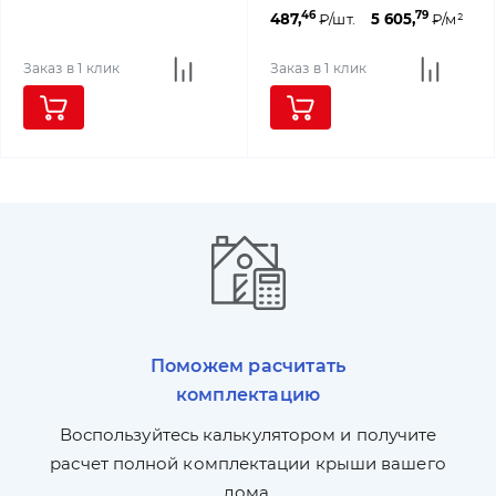
46
79
487,
₽/шт.
5 605,
₽/м²
Заказ в 1 клик
Заказ в 1 клик
Поможем расчитать
комплектацию
П
л,
Воспользуйтесь калькулятором и получите
по
ги
расчет полной комплектации крыши вашего
дома.