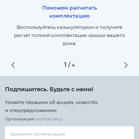
Поможем расчитать
комплектацию
П
л,
Воспользуйтесь калькулятором и получите
по
ги
расчет полной комплектации крыши вашего
дома.
1
/
4
Подпишитесь. Будьте с нами!
Узнайте первыми об акциях, новостях
и спецпредложениях
Организация
Частное лицо
Название организации