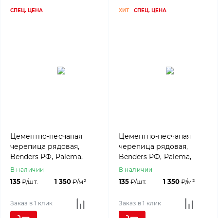
СПЕЦ. ЦЕНА
ХИТ
СПЕЦ. ЦЕНА
Цементно-песчаная
Цементно-песчаная
черепица рядовая,
черепица рядовая,
Benders РФ, Palema,
Benders РФ, Palema,
Classic черный
Classic коричневый
В наличии
В наличии
135
₽/шт.
1 350
₽/м²
135
₽/шт.
1 350
₽/м²
Заказ в 1 клик
Заказ в 1 клик