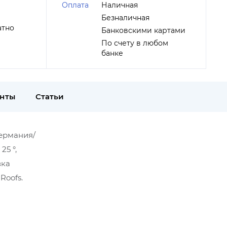
Оплата
Наличная
Безналичная
атно
Банковскими картами
По счету в любом
банке
енты
Статьи
Германия/
5 °,
вка
Roofs.