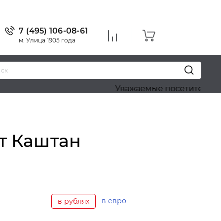
7 (495) 106-08-61
м. Улица 1905 года
Уважаемые посетители! Приносим 
ет Каштан
в евро
в рублях