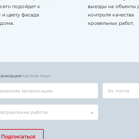
сего подойдет к
выезды на объекты 
 и цвету фасада
контроля качества
 дома.
кровельных работ.
ганизация
Частное лицо
азвание организации
Эл. почта
Направление работы
Подписаться