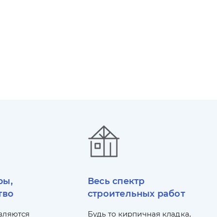
ры,
Весь спектр
тво
строительных работ
вляются
Будь то кирпичная кладка,