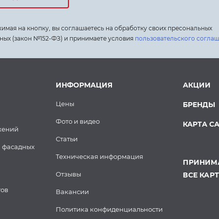
имая на кнопку, вы соглашаетесь на обработку своих пресональных
ных (закон №152-ФЗ) и принимаете условия
пользовательского согла
ИНФОРМАЦИЯ
АКЦИИ
Цены
БРЕНДЫ
Фото и видео
КАРТА С
жений
Статьи
 фасадных
Техническая информация
ПРИНИМА
Отзывы
ВСЕ КАР
тов
Вакансии
Политика конфиденциальности