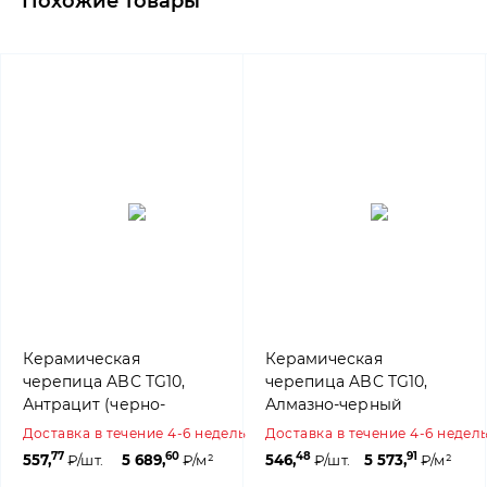
Похожие товары
Керамическая
Керамическая
черепица ABC TG10,
черепица ABC TG10,
Антрацит (черно-
Алмазно-черный
коричневый ангоб)
(ангоб)
Доставка в течение 4-6 недель
Доставка в течение 4-6 недел
77
60
48
91
557,
₽/шт.
5 689,
₽/м²
546,
₽/шт.
5 573,
₽/м²