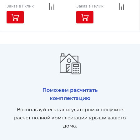
Заказ в 1 клик
Заказ в 1 клик
Поможем расчитать
комплектацию
П
л,
Воспользуйтесь калькулятором и получите
по
ги
расчет полной комплектации крыши вашего
дома.