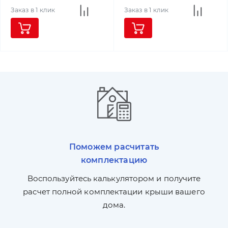
Заказ в 1 клик
Заказ в 1 клик
Поможем расчитать
комплектацию
П
л,
Воспользуйтесь калькулятором и получите
по
ги
расчет полной комплектации крыши вашего
дома.