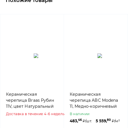
Похожие товары
Керамическая
Керамическая
черепица Braas Рубин
черепица ABC Modena
11V, цвет Натуральный
11, Медно-коричневый
красный
Доставка в течение 4-6 недель
В наличии
46
80
483,
₽/шт.
5 559,
₽/м²