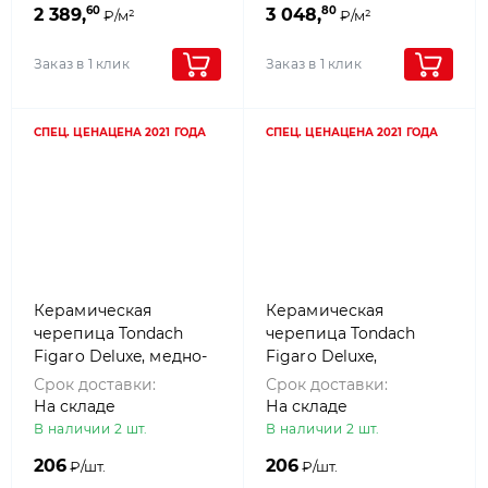
60
80
2 389,
3 048,
₽/м²
₽/м²
Заказ в 1 клик
Заказ в 1 клик
СПЕЦ. ЦЕНА
ЦЕНА 2021 ГОДА
СПЕЦ. ЦЕНА
ЦЕНА 2021 ГОДА
Керамическая
Керамическая
черепица Tondach
черепица Tondach
Figaro Deluxe, медно-
Figaro Deluxe,
коричневый (copper)
Натуральный красный
Срок доставки:
Срок доставки:
На складе
На складе
В наличии 2 шт.
В наличии 2 шт.
206
206
₽/шт.
₽/шт.