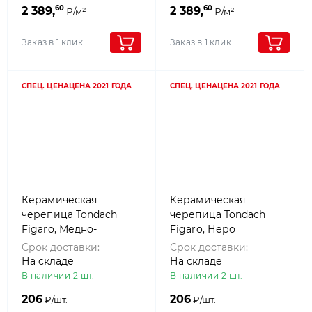
60
60
2 389,
2 389,
₽/м²
₽/м²
Заказ в 1 клик
Заказ в 1 клик
СПЕЦ. ЦЕНА
ЦЕНА 2021 ГОДА
СПЕЦ. ЦЕНА
ЦЕНА 2021 ГОДА
Керамическая
Керамическая
черепица Tondach
черепица Tondach
Figaro, Медно-
Figaro, Неро
кричневый (copper)
Срок доставки:
Срок доставки:
На складе
На складе
В наличии 2 шт.
В наличии 2 шт.
206
206
₽/шт.
₽/шт.