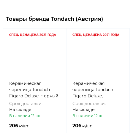
Товары бренда Tondach (Австрия)
СПЕЦ. ЦЕНА
ЦЕНА 2021 ГОДА
СПЕЦ. ЦЕНА
ЦЕНА 2021 ГОДА
Керамическая
Керамическая
черепица Tondach
черепица Tondach
Figaro Deluxe, Черный
Figaro Deluxe,
(amadeus)
Рустикальный
Срок доставки:
Срок доставки:
(antique)
На складе
На складе
В наличии 12 шт.
В наличии 12 шт.
206
206
₽/шт.
₽/шт.