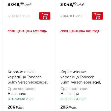
80
80
3 048,
3 048,
₽/м²
₽/м²
Заказ в 1 клик
Заказ в 1 клик
СПЕЦ. ЦЕНА
ЦЕНА 2021 ГОДА
СПЕЦ. ЦЕНА
ЦЕНА 2021 ГОДА
Керамическая
Керамическая
черепица Tondach
черепица Tondach
Sulm Verschiebeziegel,
Sulm Verschiebeziegel,
Рустикальный
Темно-коричневый
Срок доставки:
Срок доставки:
(antique)
На складе
На складе
В наличии 2 шт.
В наличии 2 шт.
206
206
₽/шт.
₽/шт.