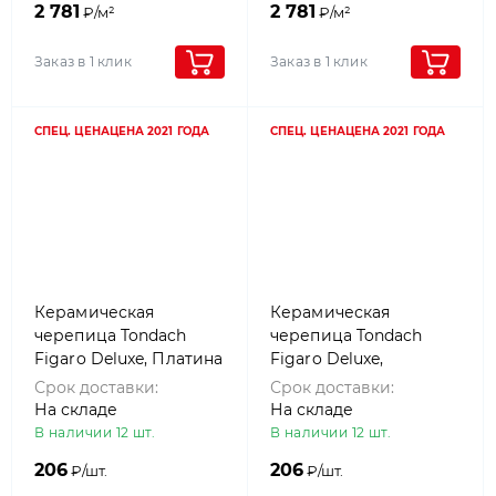
2 781
2 781
₽/м²
₽/м²
Заказ в 1 клик
Заказ в 1 клик
СПЕЦ. ЦЕНА
ЦЕНА 2021 ГОДА
СПЕЦ. ЦЕНА
ЦЕНА 2021 ГОДА
Керамическая
Керамическая
черепица Tondach
черепица Tondach
Figaro Deluxe, Платина
Figaro Deluxe,
(platin)
Состаренный серый
Срок доставки:
Срок доставки:
(white-grey antique)
На складе
На складе
В наличии 12 шт.
В наличии 12 шт.
206
206
₽/шт.
₽/шт.