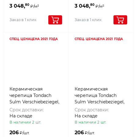
80
80
3 048,
3 048,
₽/м²
₽/м²
Заказ в 1 клик
Заказ в 1 клик
СПЕЦ. ЦЕНА
ЦЕНА 2021 ГОДА
СПЕЦ. ЦЕНА
ЦЕНА 2021 ГОДА
Керамическая
Керамическая
черепица Tondach
черепица Tondach
Sulm Verschiebeziegel,
Sulm Verschiebeziegel,
Медно-коричневый
Морон
Срок доставки:
Срок доставки:
(copper)
На складе
На складе
В наличии 2 шт.
В наличии 2 шт.
206
206
₽/шт.
₽/шт.