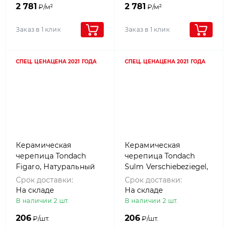
2 781
2 781
₽/м²
₽/м²
Заказ в 1 клик
Заказ в 1 клик
СПЕЦ. ЦЕНА
ЦЕНА 2021 ГОДА
СПЕЦ. ЦЕНА
ЦЕНА 2021 ГОДА
Керамическая
Керамическая
черепица Tondach
черепица Tondach
Figaro, Натуральный
Sulm Verschiebeziegel,
красный
Натуральный красный
Срок доставки:
Срок доставки:
(natural amadeus)
На складе
На складе
В наличии 2 шт.
В наличии 2 шт.
206
206
₽/шт.
₽/шт.