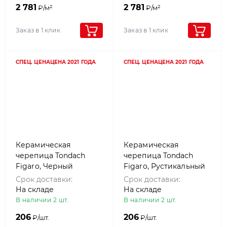
2 781
2 781
₽/м²
₽/м²
Заказ в 1 клик
Заказ в 1 клик
СПЕЦ. ЦЕНА
ЦЕНА 2021 ГОДА
СПЕЦ. ЦЕНА
ЦЕНА 2021 ГОДА
Керамическая
Керамическая
черепица Tondach
черепица Tondach
Figaro, Черный
Figaro, Рустикальный
антрацит (antracite)
(antique)
Срок доставки:
Срок доставки:
На складе
На складе
В наличии 2 шт.
В наличии 2 шт.
206
206
₽/шт.
₽/шт.