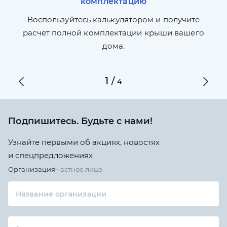
комплектацию
П
л,
Воспользуйтесь калькулятором и получите
по
ги
расчет полной комплектации крыши вашего
дома.
1
/
4
Подпишитесь. Будьте с нами!
Узнайте первыми об акциях, новостях
и спецпредложениях
Организация
Частное лицо
Название организации