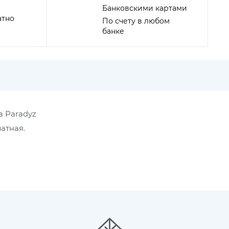
Банковскими картами
атно
По счету в любом
банке
а Paradyz
атная.