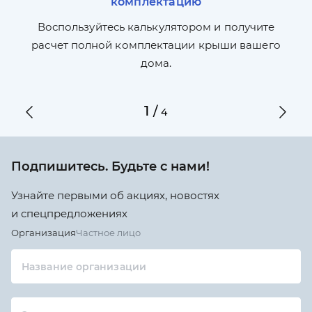
комплектацию
П
л,
Воспользуйтесь калькулятором и получите
по
ги
расчет полной комплектации крыши вашего
дома.
1
/
4
Подпишитесь. Будьте с нами!
Узнайте первыми об акциях, новостях
и спецпредложениях
Организация
Частное лицо
Название организации