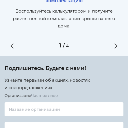
комплектацию
П
л,
Воспользуйтесь калькулятором и получите
по
ги
расчет полной комплектации крыши вашего
дома.
1
/
4
Подпишитесь. Будьте с нами!
Узнайте первыми об акциях, новостях
и спецпредложениях
Организация
Частное лицо
Название организации