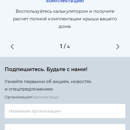
комплектацию
П
л,
Воспользуйтесь калькулятором и получите
по
ги
расчет полной комплектации крыши вашего
дома.
1
/
4
Подпишитесь. Будьте с нами!
Узнайте первыми об акциях, новостях
и спецпредложениях
Организация
Частное лицо
Название организации