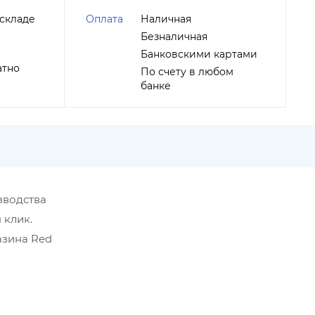
складе
Оплата
Наличная
Безналичная
Банковскими картами
атно
По счету в любом
банке
изводства
 клик.
азина Red