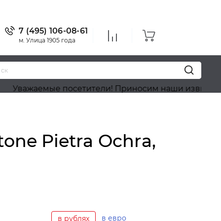
7 (495) 106-08-61
м. Улица 1905 года
аемые посетители! Приносим наши извинения, на са
one Pietra Ochra,
в евро
в рублях