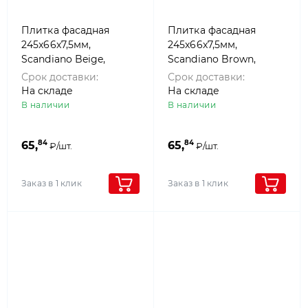
Плитка фасадная
Плитка фасадная
245x66x7,5мм,
245x66x7,5мм,
Scandiano Beige,
Scandiano Brown,
Paradyz
Paradyz
Срок доставки:
Срок доставки:
На складе
На складе
В наличии
В наличии
84
84
65,
65,
₽/шт.
₽/шт.
Заказ в 1 клик
Заказ в 1 клик