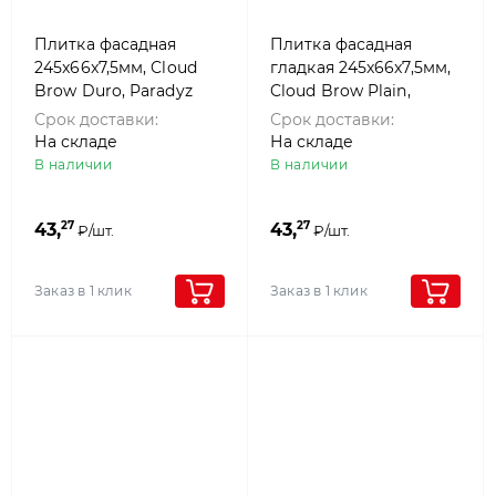
Плитка фасадная
Плитка фасадная
245x66x7,5мм, Cloud
гладкая 245x66x7,5мм,
Brow Duro, Paradyz
Cloud Brow Plain,
Paradyz
Срок доставки:
Срок доставки:
На складе
На складе
В наличии
В наличии
27
27
43,
43,
₽/шт.
₽/шт.
Заказ в 1 клик
Заказ в 1 клик