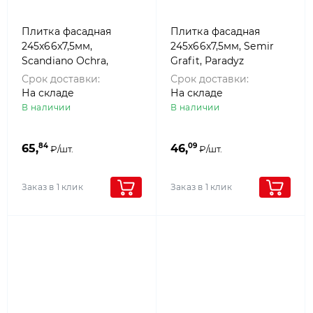
Плитка фасадная
Плитка фасадная
245x66x7,5мм,
245x66x7,5мм, Semir
Scandiano Ochra,
Grafit, Paradyz
Paradyz
Срок доставки:
Срок доставки:
На складе
На складе
В наличии
В наличии
84
09
65,
46,
₽/шт.
₽/шт.
Заказ в 1 клик
Заказ в 1 клик