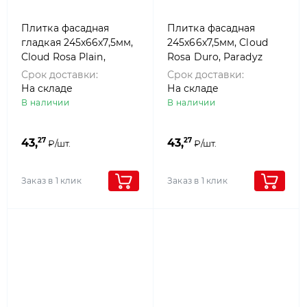
Плитка фасадная
Плитка фасадная
гладкая 245x66x7,5мм,
245x66x7,5мм, Cloud
Cloud Rosa Plain,
Rosa Duro, Paradyz
Paradyz
Срок доставки:
Срок доставки:
На складе
На складе
В наличии
В наличии
27
27
43,
43,
₽/шт.
₽/шт.
Заказ в 1 клик
Заказ в 1 клик