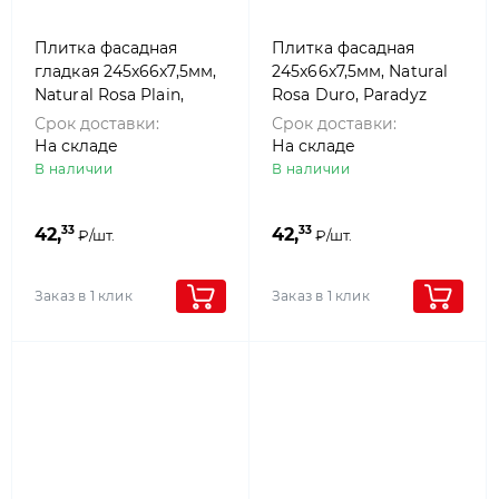
Плитка фасадная
Плитка фасадная
гладкая 245x66x7,5мм,
245x66x7,5мм, Natural
Natural Rosa Plain,
Rosa Duro, Paradyz
Paradyz
Срок доставки:
Срок доставки:
На складе
На складе
В наличии
В наличии
33
33
42,
42,
₽/шт.
₽/шт.
Заказ в 1 клик
Заказ в 1 клик