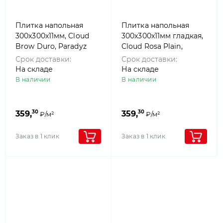
Плитка напольная
Плитка напольная
300x300x11мм, Cloud
300x300x11мм гладкая,
Brow Duro, Paradyz
Cloud Rosa Plain,
Paradyz
Срок доставки:
Срок доставки:
На складе
На складе
В наличии
В наличии
30
30
359,
359,
₽/м²
₽/м²
Заказ в 1 клик
Заказ в 1 клик