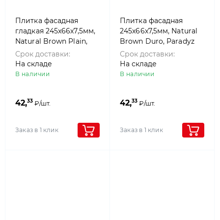
Плитка фасадная
Плитка фасадная
гладкая 245x66x7,5мм,
245x66x7,5мм, Natural
Natural Brown Plain,
Brown Duro, Paradyz
Paradyz
Срок доставки:
Срок доставки:
На складе
На складе
В наличии
В наличии
33
33
42,
42,
₽/шт.
₽/шт.
Заказ в 1 клик
Заказ в 1 клик