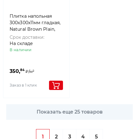
Плитка напольная
300x300x11мм гладкая,
Natural Brown Plain,
Paradyz
Срок доставки:
На складе
В наличии
84
350,
₽/м²
Заказ в 1 клик
Показать еще 25 товаров
1
2
3
4
5