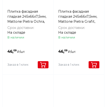
Плитка фасадная
Плитка фасадная
гладкая 245x66x7,5мм,
гладкая 245x66x7,5мм,
Mattone Pietra Ochra,
Mattone Pietra Grafit,
Paradyz
Paradyz
Срок доставки:
Срок доставки:
На складе
На складе
В наличии
В наличии
09
09
46,
46,
₽/шт.
₽/шт.
Заказ в 1 клик
Заказ в 1 клик