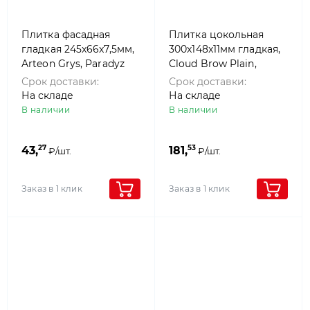
Плитка фасадная
Плитка цокольная
гладкая 245x66x7,5мм,
300x148x11мм гладкая,
Arteon Grys, Paradyz
Cloud Brow Plain,
Paradyz
Срок доставки:
Срок доставки:
На складе
На складе
В наличии
В наличии
27
53
43,
181,
₽/шт.
₽/шт.
Заказ в 1 клик
Заказ в 1 клик