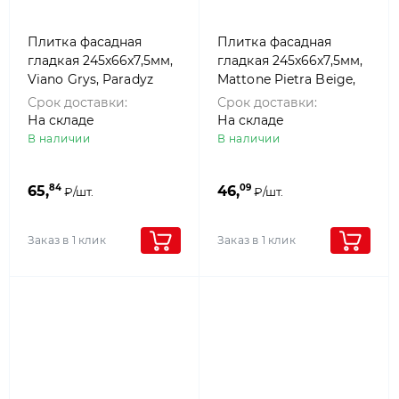
Плитка фасадная
Плитка фасадная
гладкая 245x66x7,5мм,
гладкая 245x66x7,5мм,
Viano Grys, Paradyz
Mattone Pietra Beige,
Paradyz
Срок доставки:
Срок доставки:
На складе
На складе
В наличии
В наличии
84
09
65,
46,
₽/шт.
₽/шт.
Заказ в 1 клик
Заказ в 1 клик