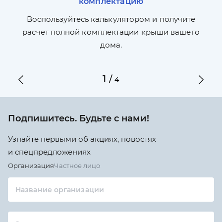
комплектацию
П
л,
Воспользуйтесь калькулятором и получите
по
ги
расчет полной комплектации крыши вашего
дома.
1
/
4
Подпишитесь. Будьте с нами!
Узнайте первыми об акциях, новостях
и спецпредложениях
Организация
Частное лицо
Название организации