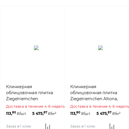
Клинкерная
Клинкерная
облицовочная плитка
облицовочная плитка
Ziegelriemchen
Ziegelriemchen Altona,
Winterhude, 240×71×10
240×71×10 мм, ABC
Доставка в течение 4-6 недель
Доставка в течение 4-6 недел
мм, ABC Klinkergruppe
Klinkergruppe
80
87
80
87
113,
₽/шт.
5 475,
₽/м²
113,
₽/шт.
5 475,
₽/м²
Заказ в 1 клик
Заказ в 1 клик