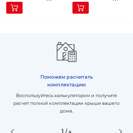
Поможем расчитать
комплектацию
П
л,
Воспользуйтесь калькулятором и получите
по
ги
расчет полной комплектации крыши вашего
дома.
1
/
4