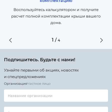
комплектацию
П
л,
Воспользуйтесь калькулятором и получите
по
ги
расчет полной комплектации крыши вашего
дома.
1
/
4
Подпишитесь. Будьте с нами!
Узнайте первыми об акциях, новостях
и спецпредложениях
Организация
Частное лицо
Название организации