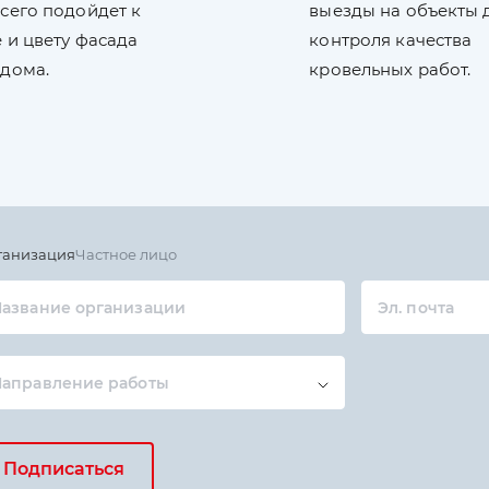
сего подойдет к
выезды на объекты 
 и цвету фасада
контроля качества
 дома.
кровельных работ.
ганизация
Частное лицо
азвание организации
Эл. почта
Направление работы
Подписаться