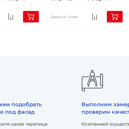
Заказ в 1 клик
ем подобрать
Выполним заме
ю под фасад
проверим качес
рите какая черепица
Компанией осущест