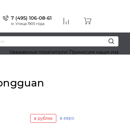
7 (495) 106-08-61
м. Улица 1905 года
емые посетители! Приносим наши извинения, на сай
Rongguan
в евро
в рублях