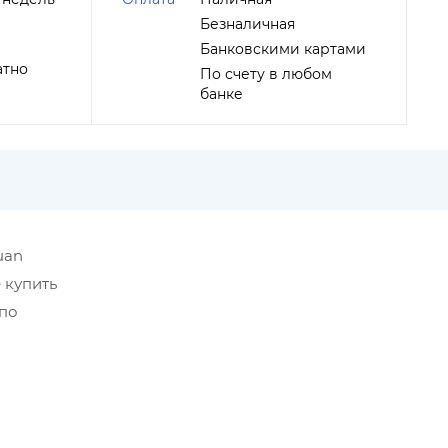
Безналичная
Банковскими картами
атно
По счету в любом
банке
uan
 купить
 по