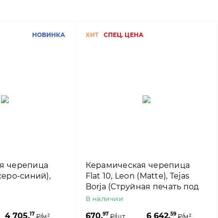
НОВИНКА
ХИТ
СПЕЦ. ЦЕНА
я черепица
Керамическая черепица
серо-синий),
Flat 10, Leon (Matte), Tejas
Borja (Струйная печать под
сланец)
В наличии
17
97
59
4 705,
670,
6 642,
₽/м²
₽/шт.
₽/м²