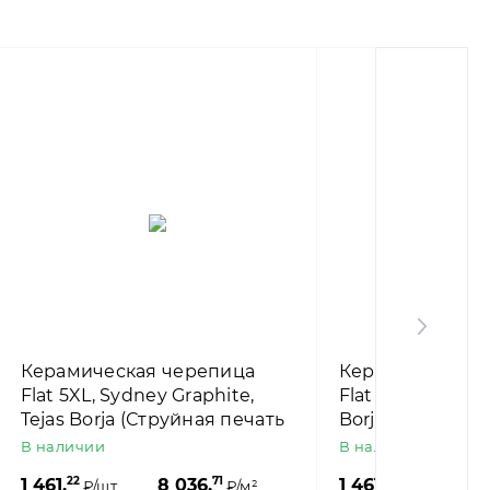
Керамическая черепица
Керамическая 
Flat 5XL, Sydney Graphite,
Flat 5XL, Austin 
Tejas Borja (Струйная печать
Borja (Струйная
под цемент)
камень)
В наличии
В наличии
22
71
22
1 461,
8 036,
1 461,
8
₽/шт.
₽/м²
₽/шт.