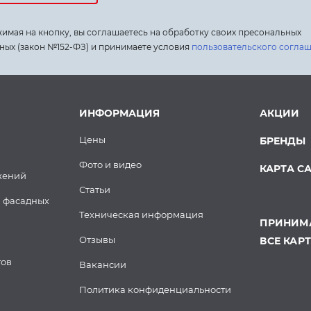
имая на кнопку, вы соглашаетесь на обработку своих пресональных
ных (закон №152-ФЗ) и принимаете условия
пользовательского согла
ИНФОРМАЦИЯ
АКЦИИ
Цены
БРЕНДЫ
Фото и видео
КАРТА С
жений
Статьи
 фасадных
Техническая информация
ПРИНИМА
Отзывы
ВСЕ КАР
тов
Вакансии
Политика конфиденциальности