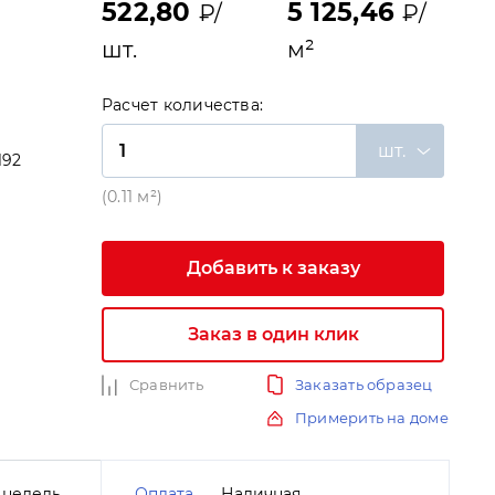
522,80
5 125,46
₽/
₽/
шт.
м²
Расчет количества:
шт.
192
и
(0.11 м²)
Добавить к заказу
Заказ в один клик
Сравнить
Заказать образец
Примерить на доме
 недель
Оплата
Наличная