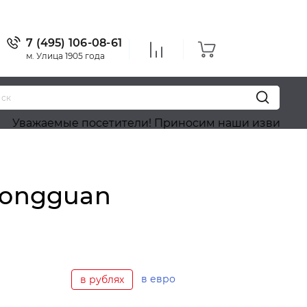
7 (495) 106-08-61
м. Улица 1905 года
ые посетители! Приносим наши извинения, на сайте
Rongguan
в евро
в рублях