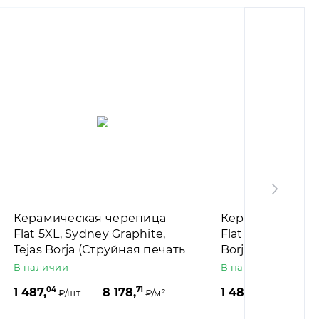
Керамическая черепица
Керамическая 
Flat 5XL, Sydney Graphite,
Flat 5XL, Austin 
Tejas Borja (Струйная печать
Borja (Струйная
под цемент)
камень)
В наличии
В наличии
04
71
04
1 487,
8 178,
1 487,
8
₽/шт.
₽/м²
₽/шт.