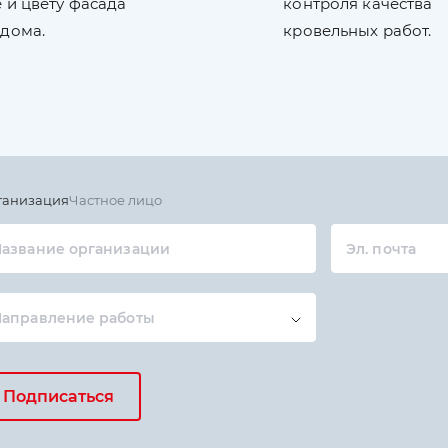
 и цвету фасада
контроля качества
 дома.
кровельных работ.
ганизация
Частное лицо
азвание организации
Эл. почта
Направление работы
Подписаться