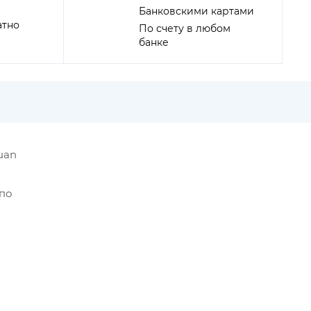
Банковскими картами
атно
По счету в любом
банке
uan
 по