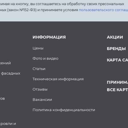
имая на кнопку, вы соглашаетесь на обработку своих пресональных
ных (закон №152-ФЗ) и принимаете условия
пользовательского согла
ИНФОРМАЦИЯ
АКЦИИ
Цены
БРЕНДЫ
Фото и видео
КАРТА С
жений
Статьи
 фасадных
Техническая информация
ПРИНИМА
Отзывы
ВСЕ КАР
тов
Вакансии
Политика конфиденциальности
кровли и