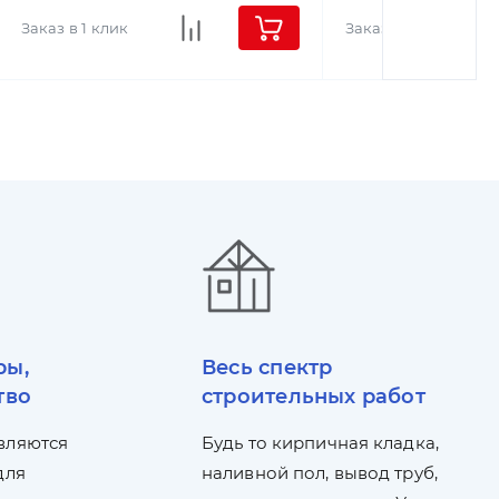
Заказ в 1 клик
Заказ в 1 клик
ры,
Весь спектр
тво
строительных работ
вляются
Будь то кирпичная кладка,
для
наливной пол, вывод труб,