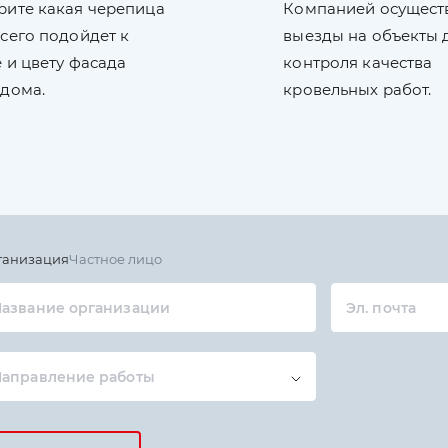
рите какая черепица
Компанией осущест
сего подойдет к
выезды на объекты 
 и цвету фасада
контроля качества
 дома.
кровельных работ.
ганизация
Частное лицо
азвание организации
Эл. почта
Направление работы