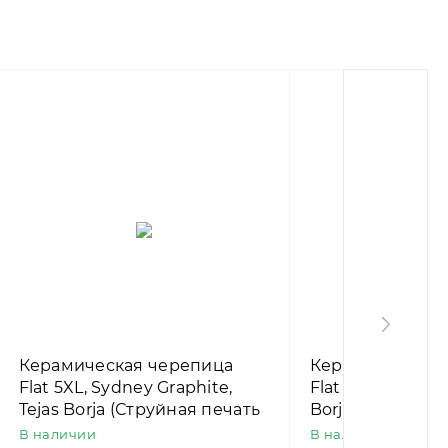
Керамическая черепица
Керамическая 
Flat 5XL, Sydney Graphite,
Flat 5XL, Austin 
Tejas Borja (Струйная печать
Borja (Струйная
под цемент)
камень)
В наличии
В наличии