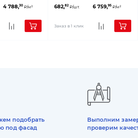
30
82
95
4 788,
682,
6 759,
₽/м²
₽/шт.
₽/м²
Заказ в 1 клик
ем подобрать
Выполним заме
ю под фасад
проверим качес