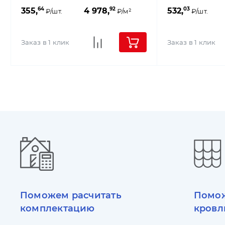
64
92
03
355,
4 978,
532,
₽/шт.
₽/м²
₽/шт.
Заказ в 1 клик
Заказ в 1 клик
Поможем расчитать
Помож
комплектацию
кровл