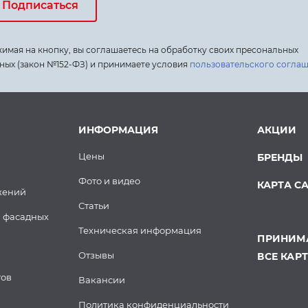
Подписаться
имая на кнопку, вы соглашаетесь на обработку своих пресональных
ных (закон №152-ФЗ) и принимаете условия
пользовательского согла
ИНФОРМАЦИЯ
АКЦИИ
Цены
БРЕНДЫ
Фото и видео
КАРТА С
жений
Статьи
 фасадных
Техническая информация
ПРИНИМА
Отзывы
ВСЕ КАР
тов
Вакансии
Политика конфиденциальности