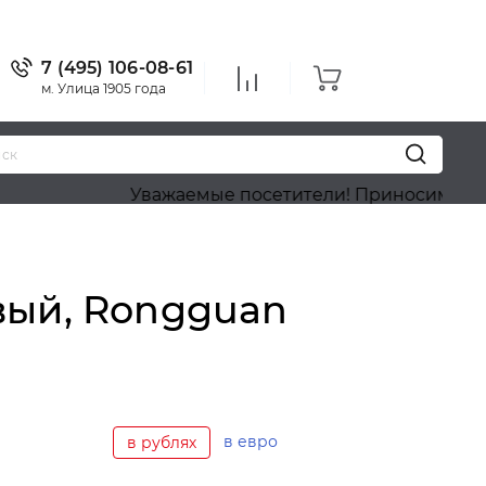
7 (495) 106-08-61
м. Улица 1905 года
Уважаемые посетители! Приносим наши извинени
вый, Rongguan
в евро
в рублях