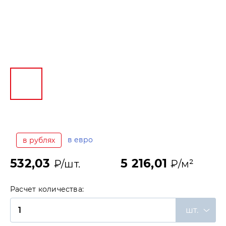
в евро
в рублях
532,03
5 216,01
₽/шт.
₽/м²
Расчет количества:
шт.