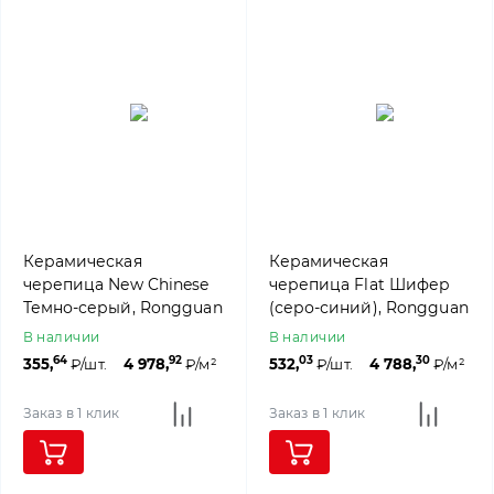
Керамическая
Керамическая
черепица New Chinese
черепица Flat Шифер
Темно-серый, Rongguan
(серо-синий), Rongguan
В наличии
В наличии
64
92
03
30
355,
₽/шт.
4 978,
₽/м²
532,
₽/шт.
4 788,
₽/м²
Заказ в 1 клик
Заказ в 1 клик