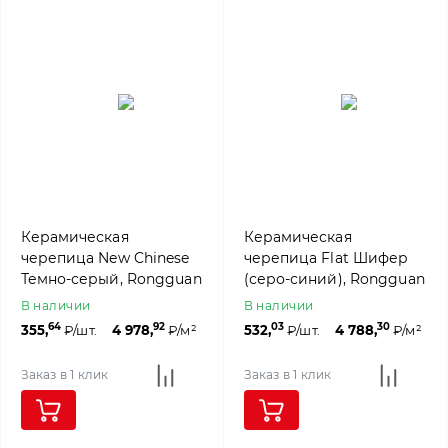
Керамическая
Керамическая
черепица New Chinese
черепица Flat Шифер
Темно-серый, Rongguan
(серо-синий), Rongguan
В наличии
В наличии
64
92
03
30
355,
₽/шт.
4 978,
₽/м²
532,
₽/шт.
4 788,
₽/м²
Заказ в 1 клик
Заказ в 1 клик