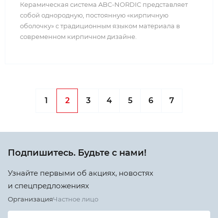
Керамическая система ABC-NORDIC представляет
собой однородную, постоянную «кирпичную
оболочку» с традиционным языком материала в
современном кирпичном дизайне.
1
2
3
4
5
6
7
Подпишитесь. Будьте с нами!
Узнайте первыми об акциях, новостях
и спецпредложениях
Организация
Частное лицо