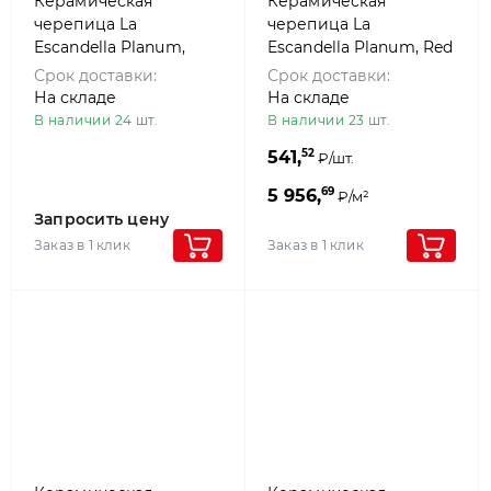
Керамическая
Керамическая
черепица La
черепица La
Escandella Planum,
Escandella Planum, Red
Burgundy klinker
klinker
Срок доставки:
Срок доставки:
На складе
На складе
В наличии 24 шт.
В наличии 23 шт.
52
541,
₽/шт.
69
5 956,
₽/м²
Запросить цену
Заказ в 1 клик
Заказ в 1 клик