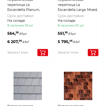
черепица La
черепица La
Escandella Planum,
Escandella Large Mixed,
Brown klinker
Aitana klinker
Срок доставки:
Срок доставки:
На складе
На складе
В наличии 59 шт.
В наличии 50 шт.
28
95
564,
551,
₽/шт.
₽/шт.
06
46
6 207,
5 795,
₽/м²
₽/м²
Заказ в 1 клик
Заказ в 1 клик