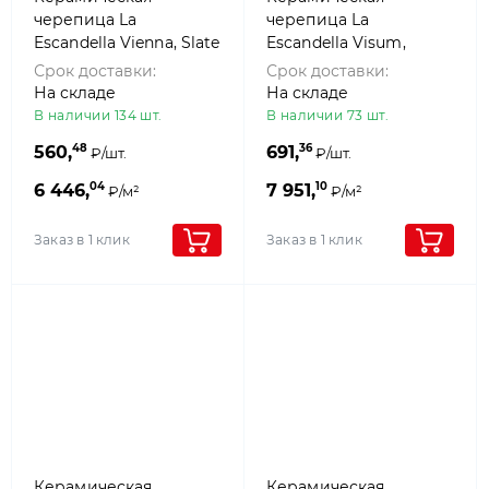
черепица La
черепица La
Escandella Vienna, Slate
Escandella Visum,
klinker
Russet klinker
Срок доставки:
Срок доставки:
На складе
На складе
В наличии 134 шт.
В наличии 73 шт.
48
36
560,
691,
₽/шт.
₽/шт.
04
10
6 446,
7 951,
₽/м²
₽/м²
Заказ в 1 клик
Заказ в 1 клик
Керамическая
Керамическая