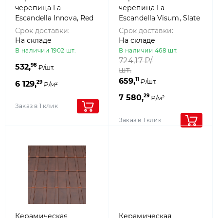
черепица La
черепица La
Escandella Innova, Red
Escandella Visum, Slate
klinker
klinker
Срок доставки:
Срок доставки:
На складе
На складе
В наличии 1902 шт.
В наличии 468 шт.
724,17
₽/
98
532,
₽/шт.
шт.
11
659,
₽/шт.
29
6 129,
₽/м²
29
7 580,
₽/м²
Заказ в 1 клик
Заказ в 1 клик
Керамическая
Керамическая