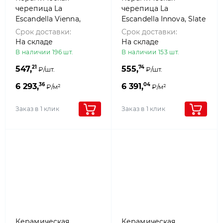
черепица La
черепица La
Escandella Vienna,
Escandella Innova, Slate
Rustic Red klinker
klinker
Срок доставки:
Срок доставки:
На складе
На складе
В наличии 196 шт.
В наличии 153 шт.
21
74
547,
555,
₽/шт.
₽/шт.
36
04
6 293,
6 391,
₽/м²
₽/м²
Заказ в 1 клик
Заказ в 1 клик
Керамическая
Керамическая