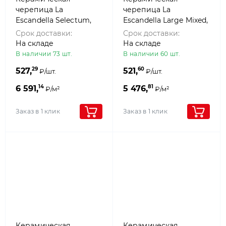
черепица La
черепица La
Escandella Selectum,
Escandella Large Mixed,
Galia klinker
Red klinker
Срок доставки:
Срок доставки:
На складе
На складе
В наличии 73 шт.
В наличии 60 шт.
29
60
527,
521,
₽/шт.
₽/шт.
14
81
6 591,
5 476,
₽/м²
₽/м²
Заказ в 1 клик
Заказ в 1 клик
Керамическая
Керамическая