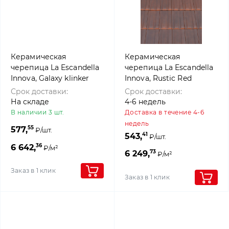
Керамическая
Керамическая
черепица La Escandella
черепица La Escandella
Innova, Galaxy klinker
Innova, Rustic Red
klinker
Срок доставки:
Срок доставки:
На складе
4-6 недель
В наличии 3 шт.
Доставка в течение 4-6
недель
55
577,
₽/шт.
41
543,
₽/шт.
36
6 642,
₽/м²
73
6 249,
₽/м²
Заказ в 1 клик
Заказ в 1 клик