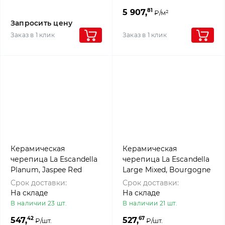
81
5 907,
₽/м²
Запросить цену
Заказ в 1 клик
Заказ в 1 клик
Керамическая
Керамическая
черепица La Escandella
черепица La Escandella
Planum, Jaspee Red
Large Mixed, Bourgogne
klinker
klinker
Срок доставки:
Срок доставки:
На складе
На складе
В наличии 23 шт.
В наличии 21 шт.
42
67
547,
527,
₽/шт.
₽/шт.