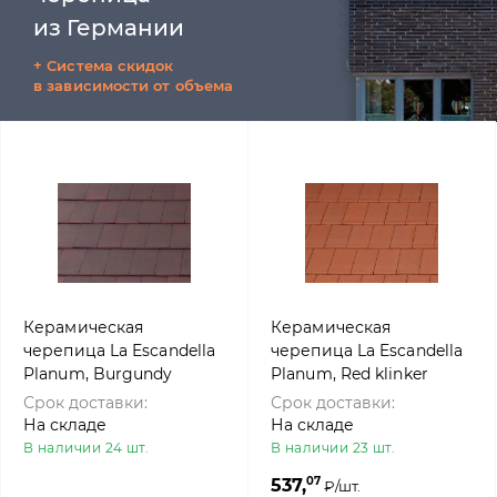
из Германии
+ Cистема скидок
в зависимости от объема
Керамическая
Керамическая
черепица La Escandella
черепица La Escandella
Planum, Burgundy
Planum, Red klinker
klinker
Срок доставки:
Срок доставки:
На складе
На складе
В наличии 24 шт.
В наличии 23 шт.
07
537,
₽/шт.