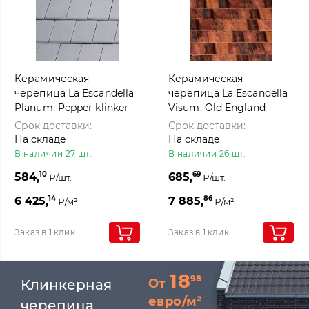
Керамическая
Керамическая
черепица La Escandella
черепица La Escandella
Planum, Pepper klinker
Visum, Old England
klinker
Срок доставки:
Срок доставки:
На складе
На складе
В наличии 27 шт.
В наличии 26 шт.
10
69
584,
685,
₽/шт.
₽/шт.
14
86
6 425,
7 885,
₽/м²
₽/м²
Заказ в 1 клик
Заказ в 1 клик
18
98
От
Клинкерная
евро/м²
черепица