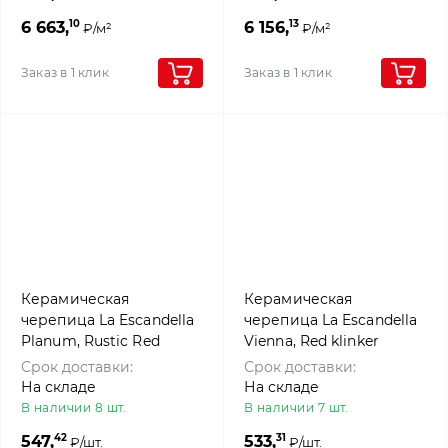
10
13
6 663,
6 156,
₽/м²
₽/м²
Заказ в 1 клик
Заказ в 1 клик
Керамическая
Керамическая
черепица La Escandella
черепица La Escandella
Planum, Rustic Red
Vienna, Red klinker
Срок доставки:
Срок доставки:
На складе
На складе
В наличии 8 шт.
В наличии 7 шт.
42
31
547,
533,
₽/шт.
₽/шт.