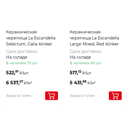
Керамическая
Керамическая
черепица La Escandella
черепица La Escandella
Selectum, Galia klinker
Large Mixed, Red klinker
Срок доставки:
Срок доставки:
На складе
На складе
В наличии 73 шт.
В наличии 60 шт.
97
32
522,
517,
₽/шт.
₽/шт.
07
88
6 537,
5 431,
₽/м²
₽/м²
Заказ в 1 клик
Заказ в 1 клик