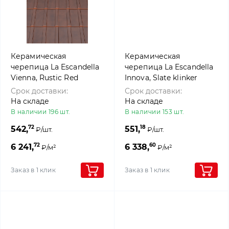
Керамическая
Керамическая
черепица La Escandella
черепица La Escandella
Vienna, Rustic Red
Innova, Slate klinker
klinker
Срок доставки:
Срок доставки:
На складе
На складе
В наличии 196 шт.
В наличии 153 шт.
72
18
542,
551,
₽/шт.
₽/шт.
72
60
6 241,
6 338,
₽/м²
₽/м²
Заказ в 1 клик
Заказ в 1 клик