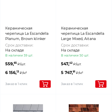
Керамическая
Керамическая
черепица La Escandella
черепица La Escandella
Planum, Brown klinker
Large Mixed, Aitana
klinker
Срок доставки:
Срок доставки:
На складе
На складе
В наличии 59 шт.
В наличии 50 шт.
65
42
559,
547,
₽/шт.
₽/шт.
13
91
6 156,
5 747,
₽/м²
₽/м²
Заказ в 1 клик
Заказ в 1 клик