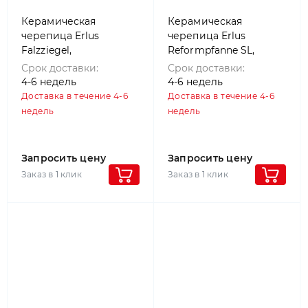
Керамическая
Керамическая
черепица Erlus
черепица Erlus
Falzziegel,
Reformpfanne SL,
Натуральный красный
Натуральный красный
Срок доставки:
Срок доставки:
4-6 недель
4-6 недель
Доставка в течение 4-6
Доставка в течение 4-6
недель
недель
Запросить цену
Запросить цену
Заказ в 1 клик
Заказ в 1 клик