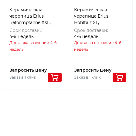
Керамическая
Керамическая
черепица Erlus
черепица Erlus
Reformpfanne XXL,
Hohlfalz SL,
Красный
Натуральный красный
Срок доставки:
Срок доставки:
4-6 недель
4-6 недель
Доставка в течение 4-6
Доставка в течение 4-6
недель
недель
Запросить цену
Запросить цену
Заказ в 1 клик
Заказ в 1 клик