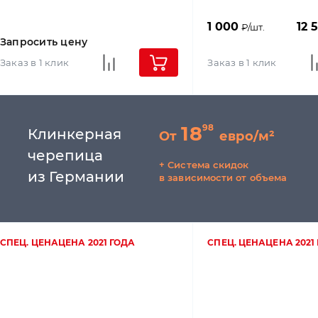
1 000
12 
₽/шт.
Запросить цену
Заказ в 1 клик
Заказ в 1 клик
18
98
Клинкерная
От
евро/м²
черепица
+ Cистема скидок
из Германии
в зависимости от объема
СПЕЦ. ЦЕНА
ЦЕНА 2021 ГОДА
СПЕЦ. ЦЕНА
ЦЕНА 2021