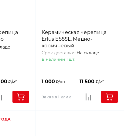
репица
Керамическая черепица
so
Erlus E58SL, Медно-
коричневый
кладе
Срок доставки:
На складе
В наличии 1 шт.
500
1 000
11 500
₽/м²
₽/шт.
₽/м²
Заказ в 1 клик
 ГОДА