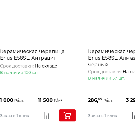
Керамическая черепица
Керамическая че
Erlus E58SL, Антрацит
Erlus E58SL, Алма
черный
Срок доставки:
На складе
Срок доставки:
На с
В наличии 150 шт.
В наличии 57 шт.
09
1 000
11 500
286,
3 2
₽/шт.
₽/м²
₽/шт.
Заказ в 1 клик
Заказ в 1 клик