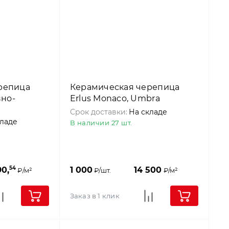
репица
Керамическая черепица
зно-
Erlus Monaco, Umbra
Срок доставки:
На складе
кладе
В наличии 27 шт.
54
90,
1 000
14 500
₽/м²
₽/шт.
₽/м²
Заказ в 1 клик