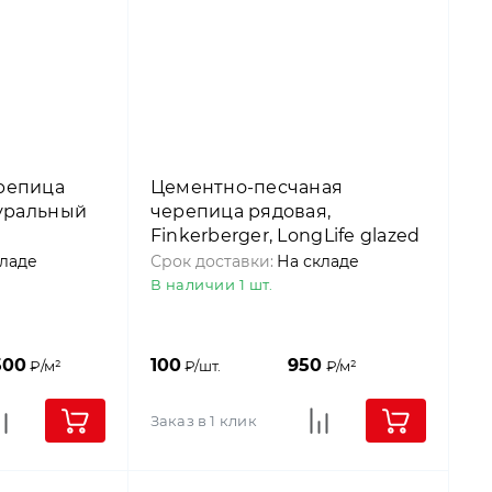
репица
Цементно-песчаная
туральный
черепица рядовая,
Finkerberger, LongLife glazed
Гранит, Nelskamp
кладе
Срок доставки:
На складе
В наличии 1 шт.
500
100
950
₽/м²
₽/шт.
₽/м²
Заказ в 1 клик