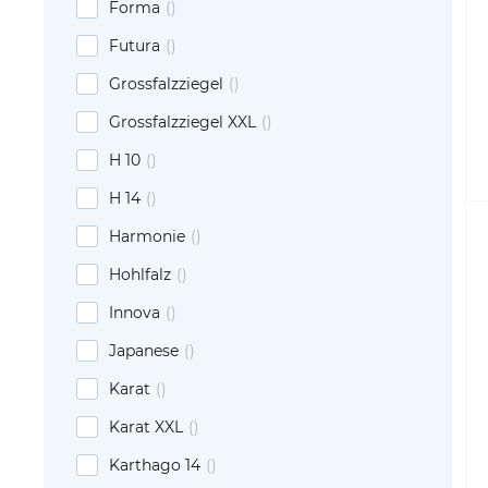
Forma
Futura
Grossfalzziegel
Grossfalzziegel XXL
H 10
H 14
Harmonie
Hohlfalz
Innova
Japanese
Karat
Karat XXL
Karthago 14