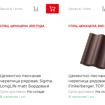
Заказ в 1 клик
Заказ в 1 клик
СПЕЦ. ЦЕНА
ЦЕНА 2021 ГОДА
СПЕЦ. ЦЕНА
ЦЕНА 2021
Цементно-песчаная
Цементно-песчан
черепица рядовая, Sigma,
черепица рядовая
LongLife matt Бордовый
Finkerberger, TOP
(Bordeauxrot), Nelskamp
Темно-коричневы
Срок доставки:
На складе
Срок доставки:
На с
Nelskamp
В наличии 1 шт.
В наличии 1 шт.