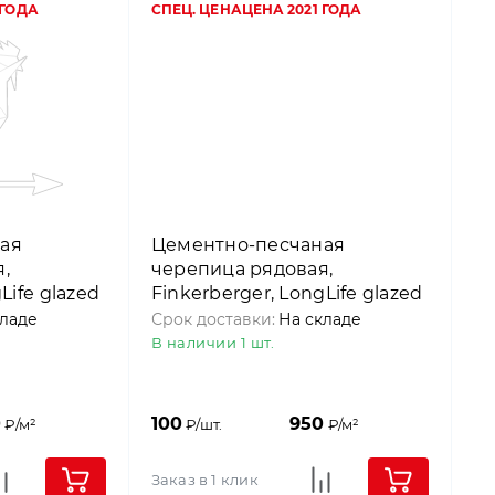
 ГОДА
СПЕЦ. ЦЕНА
ЦЕНА 2021 ГОДА
ая
Цементно-песчаная
,
черепица рядовая,
Life glazed
Finkerberger, LongLife glazed
p
Черный, Nelskamp
кладе
Срок доставки:
На складе
В наличии 1 шт.
0
100
950
₽/м²
₽/шт.
₽/м²
Заказ в 1 клик