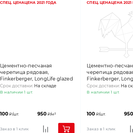
СПЕЦ. ЦЕНА
ЦЕНА 2021 ГОДА
СПЕЦ. ЦЕНА
ЦЕНА 2021
Цементно-песчаная
Цементно-песчан
черепица рядовая,
черепица рядовая
Finkerberger, LongLife glazed
Finkerberger, Long
Медно-коричневый,
Шифер, Nelskam
Срок доставки:
На складе
Срок доставки:
На с
Nelskamp
В наличии 1 шт.
В наличии 1 шт.
100
950
100
95
₽/шт.
₽/м²
₽/шт.
Заказ в 1 клик
Заказ в 1 клик