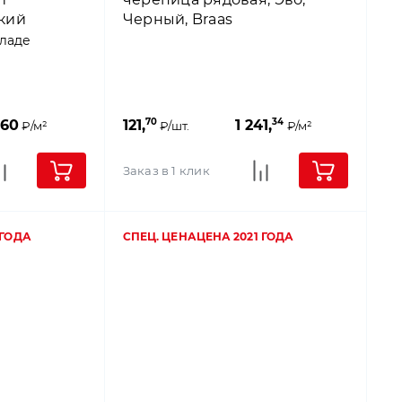
кий
Черный, Braas
кладе
70
34
960
121,
1 241,
₽/м²
₽/шт.
₽/м²
Заказ в 1 клик
 ГОДА
СПЕЦ. ЦЕНА
ЦЕНА 2021 ГОДА