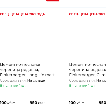
СПЕЦ. ЦЕНА
ЦЕНА 2021 ГОДА
СПЕЦ. ЦЕНА
ЦЕНА 2021
Цементно-песчаная
Цементно-песчан
черепица рядовая,
черепица рядовая
Finkerberger, LongLife matt
Finkerberger, Clim
Бордовый, Nelskamp
Натуральный сер
Срок доставки:
На складе
Срок доставки:
На с
Nelskamp
В наличии 1 шт.
В наличии 1 шт.
100
950
100
95
₽/шт.
₽/м²
₽/шт.