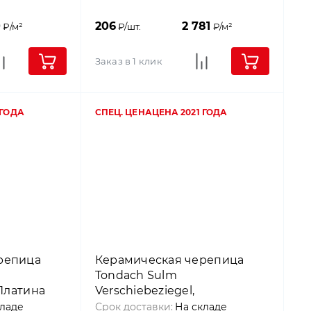
0
206
2 781
₽/м²
₽/шт.
₽/м²
Заказ в 1 клик
 ГОДА
СПЕЦ. ЦЕНА
ЦЕНА 2021 ГОДА
репица
Керамическая черепица
Tondach Sulm
 Платина
Verschiebeziegel,
Состаранный песок (sand
кладе
Срок доставки:
На складе