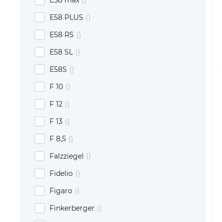
E58 max
E58 PLUS
E58 RS
E58 SL
E58S
F 10
F 12
F 13
F 8,5
Falzziegel
Fidelio
Figaro
Finkerberger