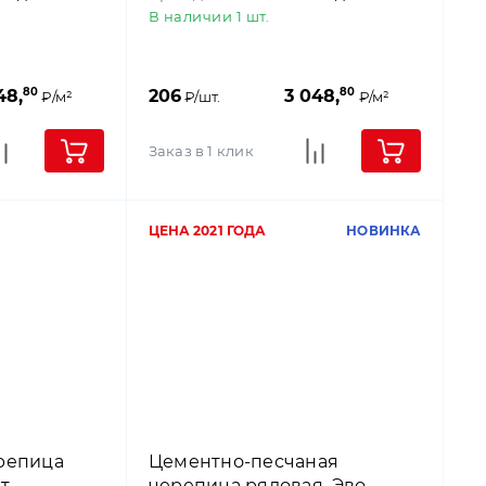
antique)
В наличии 1 шт.
80
80
48,
206
3 048,
₽/м²
₽/шт.
₽/м²
Заказ в 1 клик
ЦЕНА 2021 ГОДА
НОВИНКА
репица
Цементно-песчаная
ет
черепица рядовая, Эво,