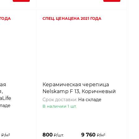
 ГОДА
СПЕЦ. ЦЕНА
ЦЕНА 2021 ГОДА
ая
Керамическая черепица
,
Nelskamp F 13, Коричневый
aLife
Срок доставки:
На складе
ый,
кладе
В наличии 1 шт.
0
800
9 760
₽/м²
₽/шт.
₽/м²