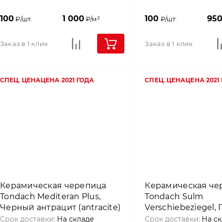
100
1 000
100
95
₽/шт.
₽/м²
₽/шт.
Заказ в 1 клик
Заказ в 1 клик
СПЕЦ. ЦЕНА
ЦЕНА 2021 ГОДА
СПЕЦ. ЦЕНА
ЦЕНА 2021
Керамическая черепица
Керамическая че
Tondach Mediteran Plus,
Tondach Sulm
Черный антрацит (antracite)
Verschiebeziegel,
(platin amadeues)
Срок доставки:
На складе
Срок доставки:
На с