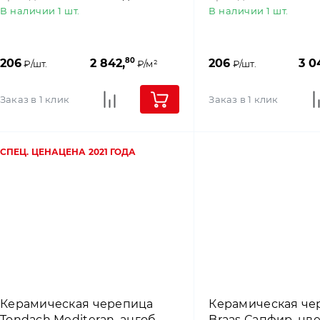
В наличии 1 шт.
В наличии 1 шт.
80
206
2 842,
206
3 0
₽/шт.
₽/м²
₽/шт.
Заказ в 1 клик
Заказ в 1 клик
СПЕЦ. ЦЕНА
ЦЕНА 2021 ГОДА
Керамическая черепица
Керамическая че
Tondach Mediteran, ангоб,
Braas Сапфир, цв