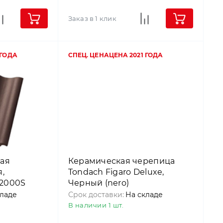
Заказ в 1 клик
 ГОДА
СПЕЦ. ЦЕНА
ЦЕНА 2021 ГОДА
ая
Керамическая черепица
,
Tondach Figaro Deluxe,
 2000S
Черный (nero)
й,
кладе
Срок доставки:
На складе
В наличии 1 шт.