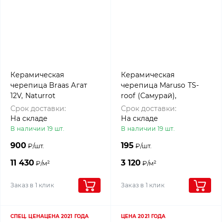
Керамическая
Керамическая
черепица Braas Агат
черепица Maruso TS-
12V, Naturrot
roof (Самурай),
Глянцево-черный
Срок доставки:
Срок доставки:
На складе
На складе
В наличии 19 шт.
В наличии 19 шт.
900
195
₽/шт.
₽/шт.
11 430
3 120
₽/м²
₽/м²
Заказ в 1 клик
Заказ в 1 клик
СПЕЦ. ЦЕНА
ЦЕНА 2021 ГОДА
ЦЕНА 2021 ГОДА