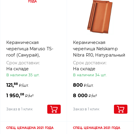
ГОДА
Керамическая
Керамическая
черепица Maruso TS-
черепица Nelskamp
roof (Самурай),
Nibra R10, Натуральный
Серебристо-черный
Красный
Срок доставки:
Срок доставки:
На складе
На складе
В наличии 35 шт.
В наличии 34 шт.
88
121,
800
₽/шт.
₽/шт.
08
1 950,
8 000
₽/м²
₽/м²
Заказ в 1 клик
Заказ в 1 клик
СПЕЦ. ЦЕНА
ЦЕНА 2021 ГОДА
СПЕЦ. ЦЕНА
ЦЕНА 2021 ГОДА