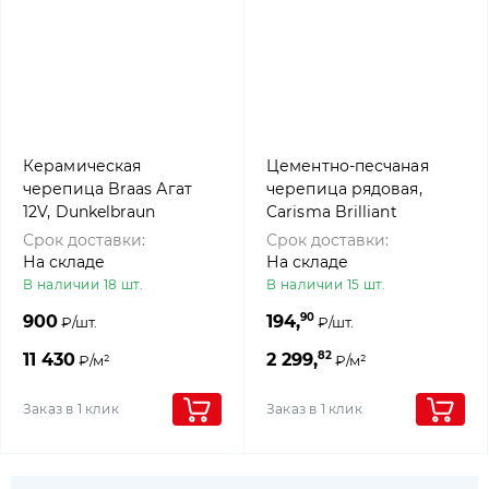
Керамическая
Цементно-песчаная
черепица Braas Агат
черепица рядовая,
12V, Dunkelbraun
Carisma Brilliant
Шифер, Benders
Срок доставки:
Срок доставки:
На складе
На складе
В наличии 18 шт.
В наличии 15 шт.
90
900
194,
₽/шт.
₽/шт.
82
11 430
2 299,
₽/м²
₽/м²
Заказ в 1 клик
Заказ в 1 клик