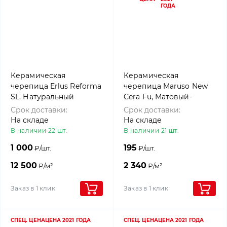
ГОДА
Керамическая
Керамическая
черепица Erlus Reforma
черепица Maruso New
SL, Натуральный
Cera Fu, Матовый-
красный
черный
Срок доставки:
Срок доставки:
На складе
На складе
В наличии 22 шт.
В наличии 21 шт.
1 000
195
₽/шт.
₽/шт.
12 500
2 340
₽/м²
₽/м²
Заказ в 1 клик
Заказ в 1 клик
СПЕЦ. ЦЕНА
ЦЕНА 2021 ГОДА
СПЕЦ. ЦЕНА
ЦЕНА 2021 ГОДА