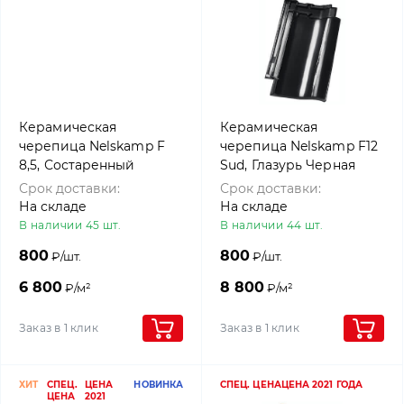
Керамическая
Керамическая
черепица Nelskamp F
черепица Nelskamp F12
8,5, Состаренный
Sud, Глазурь Черная
черный
Срок доставки:
Срок доставки:
На складе
На складе
В наличии 45 шт.
В наличии 44 шт.
800
800
₽/шт.
₽/шт.
6 800
8 800
₽/м²
₽/м²
Заказ в 1 клик
Заказ в 1 клик
ХИТ
СПЕЦ.
ЦЕНА
НОВИНКА
СПЕЦ. ЦЕНА
ЦЕНА 2021 ГОДА
ЦЕНА
2021