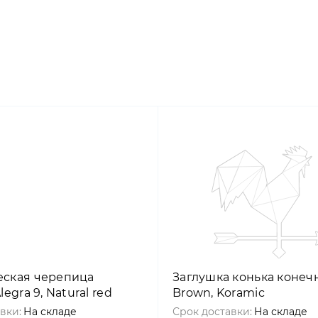
ская черепица
Заглушка конька конечн
legra 9, Natural red
Brown, Koramic
вки:
На складе
Срок доставки:
На складе