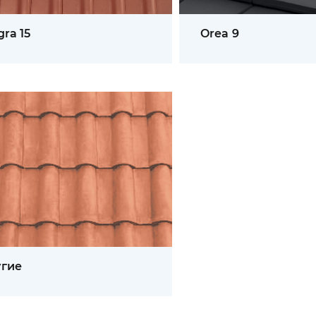
gra 15
Orea 9
гие