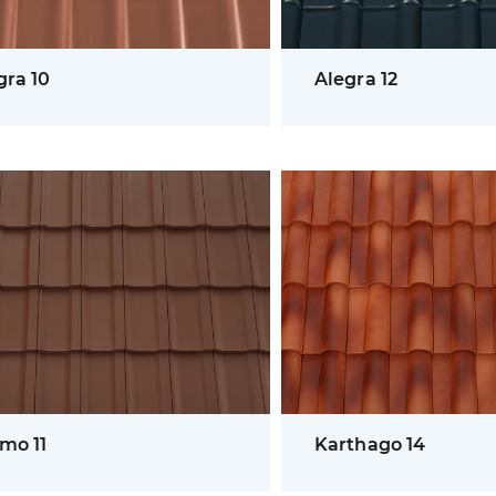
gra 10
Alegra 12
mo 11
Karthago 14