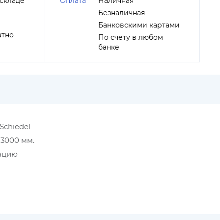
складе
Оплата
Наличная
Безналичная
Банковскими картами
атно
По счету в любом
банке
Schiedel
 3000 мм.
мацию