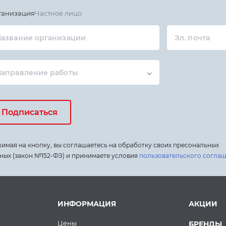
ганизация
Частное лицо
азвание организации
Эл. почта
Направление работы
Подписаться
имая на кнопку, вы соглашаетесь на обработку своих пресональных
ных (закон №152-ФЗ) и принимаете условия
пользовательского согла
ИНФОРМАЦИЯ
АКЦИИ
Цены
БРЕНДЫ