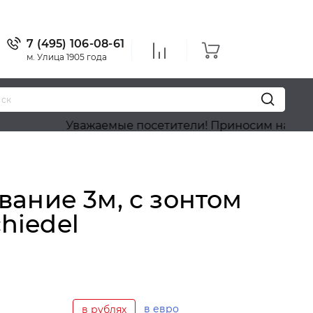
7 (495) 106-08-61
м. Улица 1905 года
Уважаемые посетители! Приносим наши извинения
ание 3м, с зонтом
hiedel
в евро
в рублях