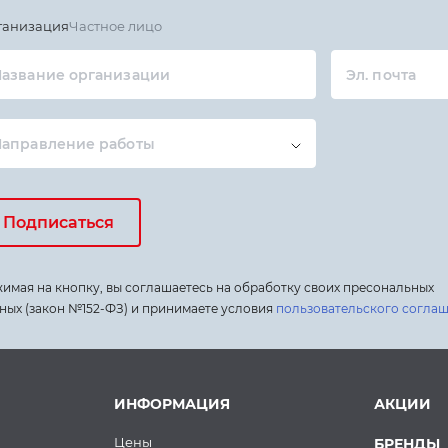
ганизация
Частное лицо
азвание организации
Эл. почта
Направление работы
Подписаться
имая на кнопку, вы соглашаетесь на обработку своих пресональных
ных (закон №152-ФЗ) и принимаете условия
пользовательского согла
ИНФОРМАЦИЯ
АКЦИИ
Цены
БРЕНДЫ