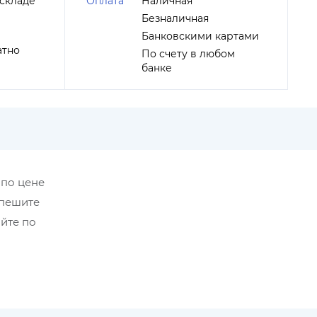
складе
Оплата
Наличная
Безналичная
Банковскими картами
атно
По счету в любом
банке
 по цене
Спешите
йте по