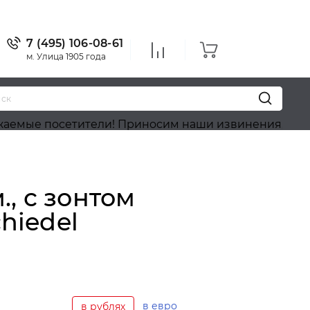
7 (495) 106-08-61
м. Улица 1905 года
посетители! Приносим наши извинения, на сайте и
, с зонтом
hiedel
в евро
в рублях