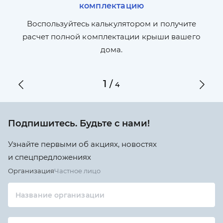
комплектацию
П
л,
Воспользуйтесь калькулятором и получите
по
ги
расчет полной комплектации крыши вашего
дома.
1
/
4
Подпишитесь. Будьте с нами!
Узнайте первыми об акциях, новостях
и спецпредложениях
Организация
Частное лицо
Название организации