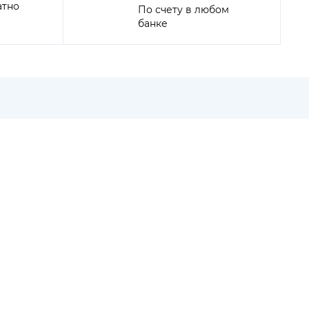
атно
По счету в любом
банке