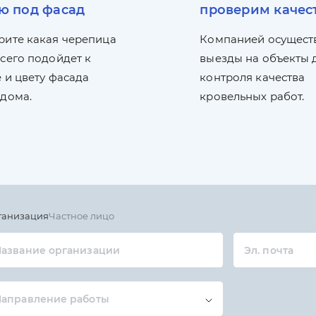
ю под фасад
проверим качес
рите какая черепица
Компанией осущест
сего подойдет к
выезды на объекты 
 и цвету фасада
контроля качества
 дома.
кровельных работ.
ганизация
Частное лицо
азвание организации
Эл. почта
Направление работы