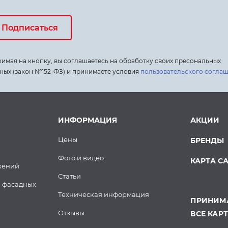
Подписаться
имая на кнопку, вы соглашаетесь на обработку своих пресональных
ных (закон №152-ФЗ) и принимаете условия
пользовательского согла
ИНФОРМАЦИЯ
АКЦИИ
Цены
БРЕНДЫ
Фото и видео
КАРТА С
жений
Статьи
 фасадных
Техническая информация
ПРИНИМА
Отзывы
ВСЕ КАР