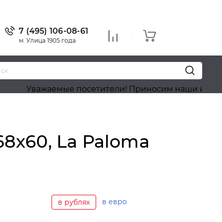
7 (495) 106-08-61
м. Улица 1905 года
ажаемые посетители! Приносим наши извинения, на 
68x60, La Paloma
в евро
в рублях