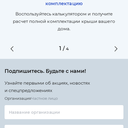
комплектацию
П
л,
Воспользуйтесь калькулятором и получите
по
ги
расчет полной комплектации крыши вашего
дома.
1
/
4
Подпишитесь. Будьте с нами!
Узнайте первыми об акциях, новостях
и спецпредложениях
Организация
Частное лицо
Название организации