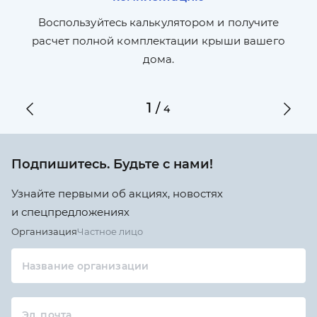
П
л,
Воспользуйтесь калькулятором и получите
по
ги
расчет полной комплектации крыши вашего
дома.
1
/
4
Подпишитесь. Будьте с нами!
Узнайте первыми об акциях, новостях
и спецпредложениях
Организация
Частное лицо
Название организации
Эл. почта