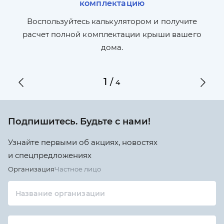
комплектацию
П
л,
Воспользуйтесь калькулятором и получите
по
ги
расчет полной комплектации крыши вашего
дома.
1
/
4
Подпишитесь. Будьте с нами!
Узнайте первыми об акциях, новостях
и спецпредложениях
Организация
Частное лицо
Название организации