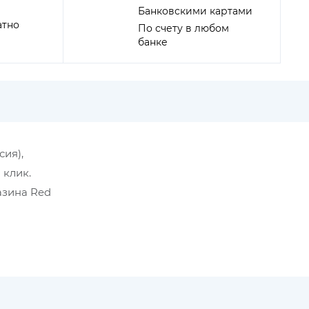
Банковскими картами
атно
По счету в любом
банке
сия),
 клик.
азина Red