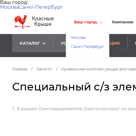
Ваш город:
Москва
Санкт-Петербург
Ваш город
Компания
Москва
КАТАЛОГ
УСЛУГИ
АКЦИИ
Санкт-Петербург
Главная
/
Каталог
/
Кровельные комплектующие для чер
Специальный c/з элем
В раздел Снегозадержатели (снегостопоры) на кр