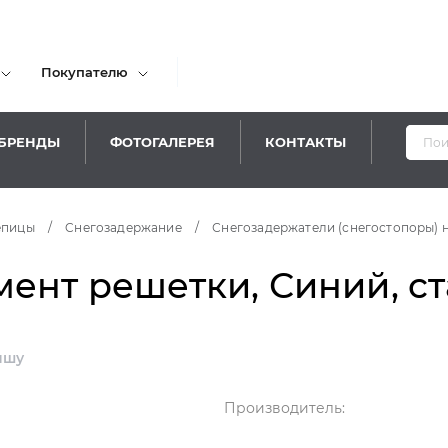
Покупателю
БРЕНДЫ
ФОТОГАЛЕРЕЯ
КОНТАКТЫ
Ува
епицы
/
Cнегозадержание
/
Снегозадержатели (снегостопоры) 
ент решетки, Синий, ст
ышу
Производитель: