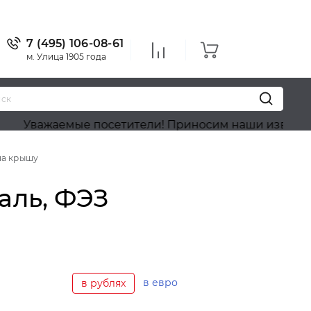
7 (495) 106-08-61
м. Улица 1905 года
жаемые посетители! Приносим наши извинения, на с
на крышу
аль, ФЭЗ
в евро
в рублях